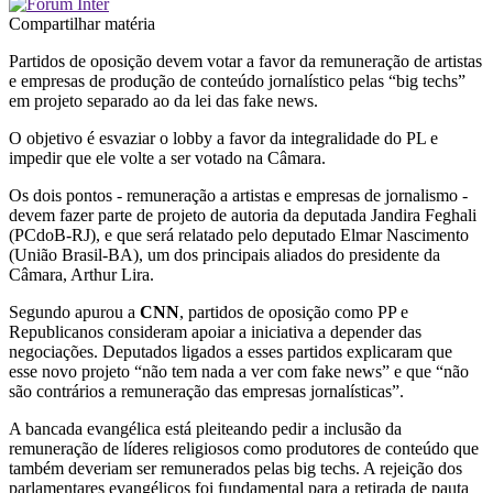
Compartilhar matéria
Partidos de oposição devem votar a favor da remuneração de artistas
e empresas de produção de conteúdo jornalístico pelas “big techs”
em projeto separado ao da lei das fake news.
O objetivo é esvaziar o lobby a favor da integralidade do PL e
impedir que ele volte a ser votado na Câmara.
Os dois pontos - remuneração a artistas e empresas de jornalismo -
devem fazer parte de projeto de autoria da deputada Jandira Feghali
(PCdoB-RJ), e que será relatado pelo deputado Elmar Nascimento
(União Brasil-BA), um dos principais aliados do presidente da
Câmara, Arthur Lira.
Segundo apurou a
CNN
, partidos de oposição como PP e
Republicanos consideram apoiar a iniciativa a depender das
negociações. Deputados ligados a esses partidos explicaram que
esse novo projeto “não tem nada a ver com fake news” e que “não
são contrários a remuneração das empresas jornalísticas”.
A bancada evangélica está pleiteando pedir a inclusão da
remuneração de líderes religiosos como produtores de conteúdo que
também deveriam ser remunerados pelas big techs. A rejeição dos
parlamentares evangélicos foi fundamental para a retirada de pauta