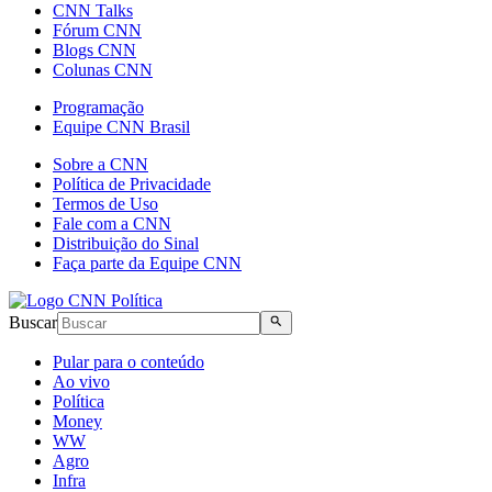
CNN Talks
Fórum CNN
Blogs CNN
Colunas CNN
Programação
Equipe CNN Brasil
Sobre a CNN
Política de Privacidade
Termos de Uso
Fale com a CNN
Distribuição do Sinal
Faça parte da Equipe CNN
Buscar
Pular para o conteúdo
Ao vivo
Política
Money
WW
Agro
Infra