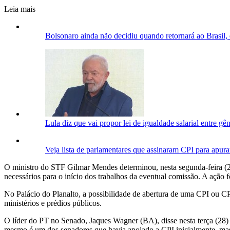
Leia mais
Bolsonaro ainda não decidiu quando retornará ao Brasil,
Lula diz que vai propor lei de igualdade salarial entre g
Veja lista de parlamentares que assinaram CPI para apura
O ministro do STF Gilmar Mendes determinou, nesta segunda-feira (27)
necessários para o início dos trabalhos da eventual comissão. A ação 
No Palácio do Planalto, a possibilidade de abertura de uma CPI ou C
ministérios e prédios públicos.
O líder do PT no Senado, Jaques Wagner (BA), disse nesta terça (28) q
mesmo é um dos senadores que havia apoiado a CPI inicialmente, mas p