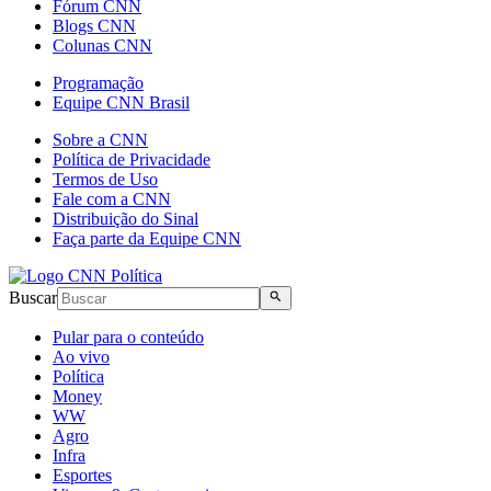
Fórum CNN
Blogs CNN
Colunas CNN
Programação
Equipe CNN Brasil
Sobre a CNN
Política de Privacidade
Termos de Uso
Fale com a CNN
Distribuição do Sinal
Faça parte da Equipe CNN
Buscar
Pular para o conteúdo
Ao vivo
Política
Money
WW
Agro
Infra
Esportes