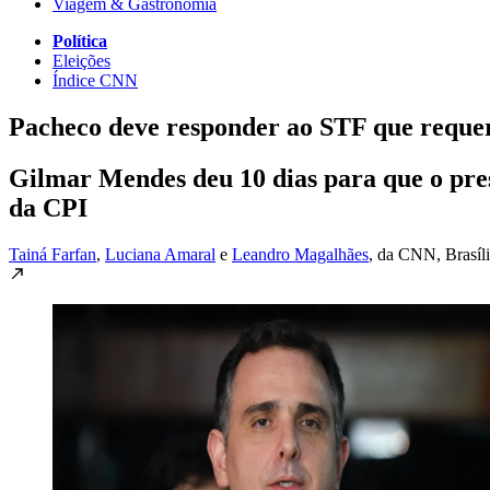
Viagem & Gastronomia
Política
Eleições
Índice CNN
Pacheco deve responder ao STF que requeri
Gilmar Mendes deu 10 dias para que o pres
da CPI
Tainá Farfan
,
Luciana Amaral
e
Leandro Magalhães
, da CNN
, Brasíl