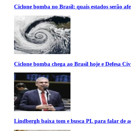
Ciclone bomba no Brasil: quais estados serão af
Ciclone bomba chega ao Brasil hoje e Defesa Civi
Lindbergh baixa tom e busca PL para falar de ac