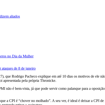
 dizem aliados
êneros no Dia da Mulher
r ataques de 8 de janeiro
, que Rodrigo Pacheco explique em até 10 dias os motivos de ele não t
foi apresentada pela própria Thronicke.
PMI não é bem-vista, já que pode servir como palanque para a oposição 
ue a CPI é “chover no molhado”. A seu ver, é ideal é deixar a CPI de l
retende retirar a assinatura.