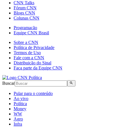
CNN Talks
Fórum CNN
Blogs CNN
Colunas CNN
Programação
Equipe CNN Brasil
Sobre a CNN
Política de Privacidade
Termos de Uso
Fale com a CNN
Distribuição do Sinal
Faça parte da Equipe CNN
Buscar
Pular para o conteúdo
Ao vivo
Política
Money
WW
Agro
Infra