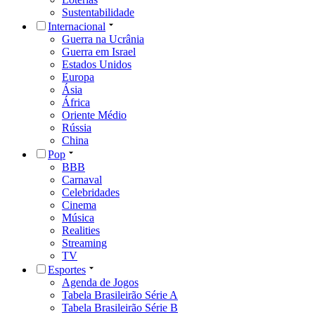
Sustentabilidade
Internacional
Guerra na Ucrânia
Guerra em Israel
Estados Unidos
Europa
Ásia
África
Oriente Médio
Rússia
China
Pop
BBB
Carnaval
Celebridades
Cinema
Música
Realities
Streaming
TV
Esportes
Agenda de Jogos
Tabela Brasileirão Série A
Tabela Brasileirão Série B