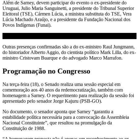
Além de Sarney, devem participar do evento o ex-presidente do
Uruguai, Julio Maria Sanguinetti, a presidente do Tribunal Superior
Eleitoral (TSE), Cármen Lúcia, a ministra substituta do TSE, Vera
Lúcia Machado Araújo, e a presidente da Fundação Nacional dos
Povos Indígenas (Funai).
Outras presenças confirmadas são a do ex-ministro Raul Jungmann,
do historiador Alberto Aggio, do cientista político Mark Lilla, do ex-
ministro Cristovam Buarque e do advogado Marco Marrafon.
Programação no Congresso
Na terça-feira (18), o Senado realiza uma sessão especial em
comemoração aos 40 anos da redemocratização, também com
homenagem a Sarney. O requerimento para realização da sessão foi
apresentado pelo senador Jorge Kajuru (PSB-GO).
No documento, o senador aponta que Sarney “garantiu a
estabilidade política necessária para a convocação da Assembleia
Nacional Constituinte”, que resultou na promulgação da
Constituição de 1988.
“A homenagem proposta não é apenas um reconhecimento ao ex-