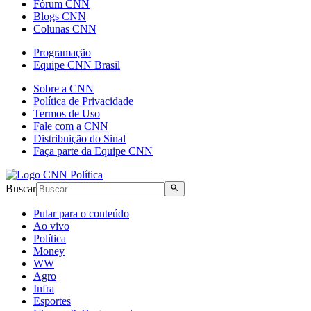
Fórum CNN
Blogs CNN
Colunas CNN
Programação
Equipe CNN Brasil
Sobre a CNN
Política de Privacidade
Termos de Uso
Fale com a CNN
Distribuição do Sinal
Faça parte da Equipe CNN
Buscar
Pular para o conteúdo
Ao vivo
Política
Money
WW
Agro
Infra
Esportes