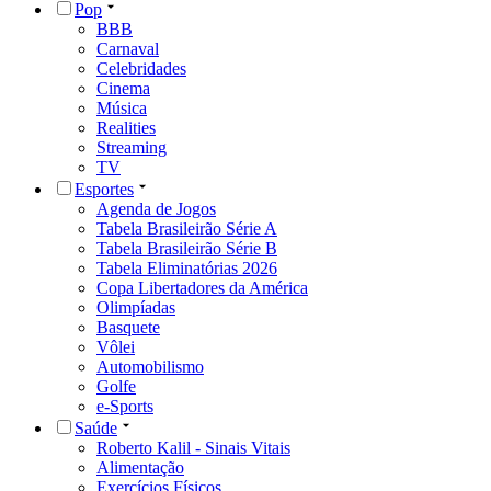
Pop
BBB
Carnaval
Celebridades
Cinema
Música
Realities
Streaming
TV
Esportes
Agenda de Jogos
Tabela Brasileirão Série A
Tabela Brasileirão Série B
Tabela Eliminatórias 2026
Copa Libertadores da América
Olimpíadas
Basquete
Vôlei
Automobilismo
Golfe
e-Sports
Saúde
Roberto Kalil - Sinais Vitais
Alimentação
Exercícios Físicos