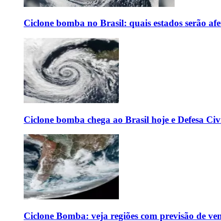
Ciclone bomba no Brasil: quais estados serão af
Ciclone bomba chega ao Brasil hoje e Defesa Civi
Ciclone Bomba: veja regiões com previsão de ven