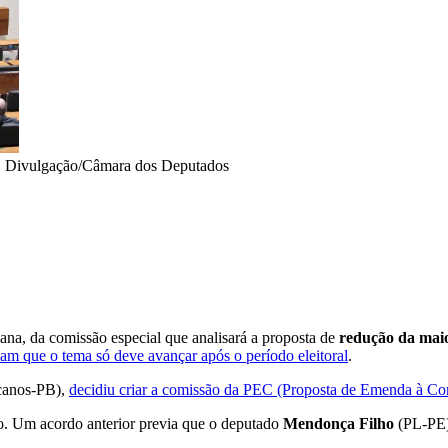
•
Divulgação/Câmara dos Deputados
ana, da comissão especial que analisará a proposta de
redução da maio
iam que o tema só deve avançar após o período eleitoral
.
canos-PB),
decidiu criar a comissão da PEC (Proposta de Emenda à Con
do. Um acordo anterior previa que o deputado
Mendonça Filho
(PL-PE) 