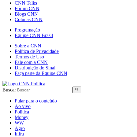
CNN Talks
Fórum CNN
Blogs CNN
Colunas CNN
Programação
Equipe CNN Brasil
Sobre a CNN
Política de Privacidade
Termos de Uso
Fale com a CNN
Distribuição do Sinal
Faça parte da Equipe CNN
Buscar
Pular para o conteúdo
Ao vivo
Política
Money
WW
Agro
Infra