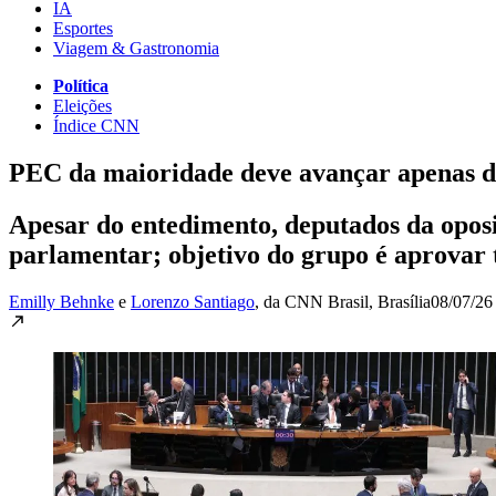
IA
Esportes
Viagem & Gastronomia
Política
Eleições
Índice CNN
PEC da maioridade deve avançar apenas dep
Apesar do entedimento, deputados da oposi
parlamentar; objetivo do grupo é aprovar t
Emilly Behnke
e
Lorenzo Santiago
, da CNN Brasil
, Brasília
08/07/26