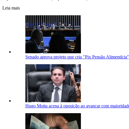
Leia mais
Senado aprova projeto que cria "Pix Pensão Alimentícia"
Hugo Motta acena à oposição ao avançar com maioridad