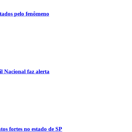
etados pelo fenômeno
l Nacional faz alerta
tos fortes no estado de SP