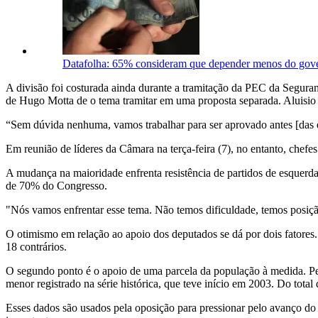
Datafolha: 65% consideram que depender menos do gove
A divisão foi costurada ainda durante a tramitação da PEC da Seguran
de Hugo Motta de o tema tramitar em uma proposta separada. Aluisio 
“Sem dúvida nenhuma, vamos trabalhar para ser aprovado antes [das el
Em reunião de líderes da Câmara na terça-feira (7), no entanto, chefe
A mudança na maioridade enfrenta resistência de partidos de esquerda,
de 70% do Congresso.
"Nós vamos enfrentar esse tema. Não temos dificuldade, temos posiç
O otimismo em relação ao apoio dos deputados se dá por dois fatores.
18 contrários.
O segundo ponto é o apoio de uma parcela da população à medida. Pe
menor registrado na série histórica, que teve início em 2003. Do tota
Esses dados são usados pela oposição para pressionar pelo avanço do t