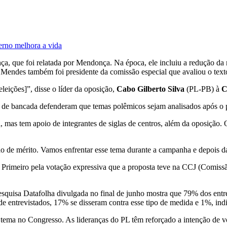
rno melhora a vida
ça, que foi relatada por Mendonça. Na época, ele incluiu a redução da
Mendes também foi presidente da comissão especial que avaliou o text
eições]”, disse o líder da oposição,
Cabo Gilberto Silva
(PL-PB) à
s de bancada defenderam que temas polêmicos sejam analisados após o pl
 mas tem apoio de integrantes de siglas de centros, além da oposição. 
ão de mérito. Vamos enfrentar esse tema durante a campanha e depois 
 Primeiro pela votação expressiva que a proposta teve na CCJ (Comissã
squisa Datafolha divulgada no final de junho mostra que 79% dos entre
l de entrevistados, 17% se disseram contra esse tipo de medida e 1%, in
ema no Congresso. As lideranças do PL têm reforçado a intenção de vota