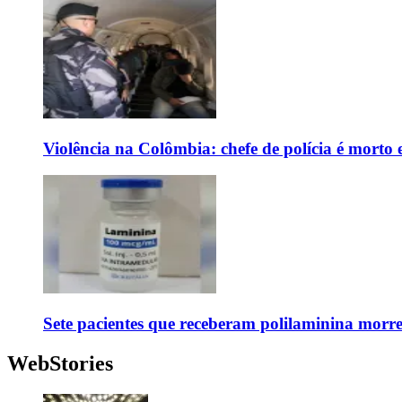
Violência na Colômbia: chefe de polícia é mort
Sete pacientes que receberam polilaminina mor
WebStories