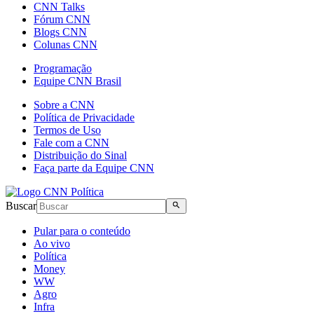
CNN Talks
Fórum CNN
Blogs CNN
Colunas CNN
Programação
Equipe CNN Brasil
Sobre a CNN
Política de Privacidade
Termos de Uso
Fale com a CNN
Distribuição do Sinal
Faça parte da Equipe CNN
Buscar
Pular para o conteúdo
Ao vivo
Política
Money
WW
Agro
Infra