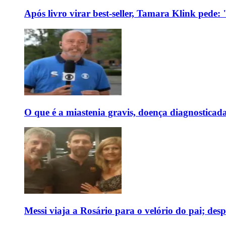
Após livro virar best-seller, Tamara Klink pede
O que é a miastenia gravis, doença diagnostica
Messi viaja a Rosário para o velório do pai; des