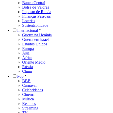
Banco Central
Bolsa de Valores
Imposto de Renda
Finanças Pessoais
Loterias
Sustentabilidade
Internacional
Guerra na Ucrânia
Guerra em Israel
Estados Unidos
Europa
Ásia
África
Oriente Médio
Rússia
China
Pop
BBB
Carnaval
Celebridades
Cinema
Música
Realities
Streaming
TV