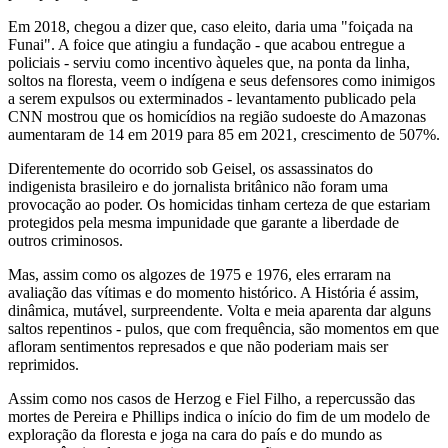
Em 2018, chegou a dizer que, caso eleito, daria uma "foiçada na
Funai". A foice que atingiu a fundação - que acabou entregue a
policiais - serviu como incentivo àqueles que, na ponta da linha,
soltos na floresta, veem o indígena e seus defensores como inimigos
a serem expulsos ou exterminados - levantamento publicado pela
CNN mostrou que os homicídios na região sudoeste do Amazonas
aumentaram de 14 em 2019 para 85 em 2021, crescimento de 507%.
Diferentemente do ocorrido sob Geisel, os assassinatos do
indigenista brasileiro e do jornalista britânico não foram uma
provocação ao poder. Os homicidas tinham certeza de que estariam
protegidos pela mesma impunidade que garante a liberdade de
outros criminosos.
Mas, assim como os algozes de 1975 e 1976, eles erraram na
avaliação das vítimas e do momento histórico. A História é assim,
dinâmica, mutável, surpreendente. Volta e meia aparenta dar alguns
saltos repentinos - pulos, que com frequência, são momentos em que
afloram sentimentos represados e que não poderiam mais ser
reprimidos.
Assim como nos casos de Herzog e Fiel Filho, a repercussão das
mortes de Pereira e Phillips indica o início do fim de um modelo de
exploração da floresta e joga na cara do país e do mundo as