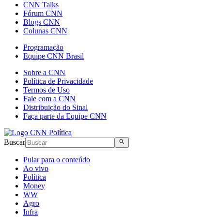
CNN Talks
Fórum CNN
Blogs CNN
Colunas CNN
Programação
Equipe CNN Brasil
Sobre a CNN
Política de Privacidade
Termos de Uso
Fale com a CNN
Distribuição do Sinal
Faça parte da Equipe CNN
Buscar
Pular para o conteúdo
Ao vivo
Política
Money
WW
Agro
Infra