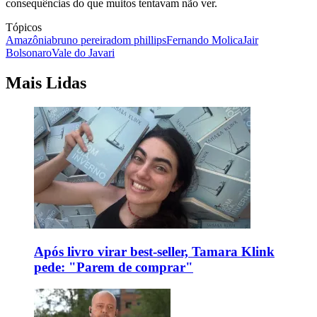
consequências do que muitos tentavam não ver.
Tópicos
Amazônia
bruno pereira
dom phillips
Fernando Molica
Jair
Bolsonaro
Vale do Javari
Mais Lidas
Após livro virar best-seller, Tamara Klink
pede: "Parem de comprar"