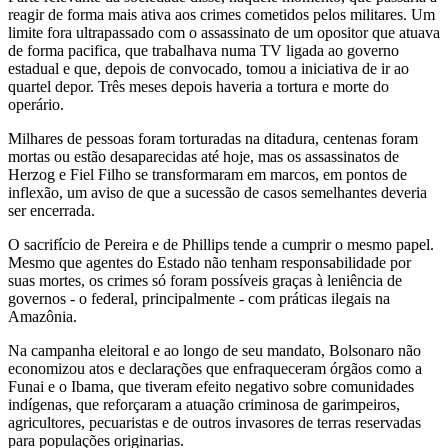
reagir de forma mais ativa aos crimes cometidos pelos militares. Um
limite fora ultrapassado com o assassinato de um opositor que atuava
de forma pacifica, que trabalhava numa TV ligada ao governo
estadual e que, depois de convocado, tomou a iniciativa de ir ao
quartel depor. Três meses depois haveria a tortura e morte do
operário.
Milhares de pessoas foram torturadas na ditadura, centenas foram
mortas ou estão desaparecidas até hoje, mas os assassinatos de
Herzog e Fiel Filho se transformaram em marcos, em pontos de
inflexão, um aviso de que a sucessão de casos semelhantes deveria
ser encerrada.
O sacrifício de Pereira e de Phillips tende a cumprir o mesmo papel.
Mesmo que agentes do Estado não tenham responsabilidade por
suas mortes, os crimes só foram possíveis graças à leniência de
governos - o federal, principalmente - com práticas ilegais na
Amazônia.
Na campanha eleitoral e ao longo de seu mandato, Bolsonaro não
economizou atos e declarações que enfraqueceram órgãos como a
Funai e o Ibama, que tiveram efeito negativo sobre comunidades
indígenas, que reforçaram a atuação criminosa de garimpeiros,
agricultores, pecuaristas e de outros invasores de terras reservadas
para populações originarias.