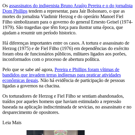
Os
assassinatos do indigenista Bruno Araújo Pereira e o do jornalista
Dom Phillips
tendem a representar, para Jair Bolsonaro, o que as
mortes do jornalista Vladimir Herzog e do operário Manoel Fiel
Filho simbolizaram para o governo do general Ernesto Geisel (1974-
1979). São tragedias que têm força para ilustrar uma época, que
ajudam a resumir um período historico.
Há diferenças importantes entre os casos. A tortura e assassinato de
Herzog (1975) e de Fiel Filho (1976) em dependências do exército
foram obra de funcionários públicos, militares ligados aos porões,
inconformados com o processo de abertura política.
Pelo que se sabe até agora,
Pereira e Phillips foram vítimas de
bandidos que invadem terras indígenas para praticar atividades
econômicas ilegais
. Não há evidência de participação de pessoas
ligadas a governos na chacina.
Os torturadores de Herzog e Fiel Filho se sentiam abandonados,
traídos por aqueles homens que haviam estimulado a repressão
baseada na aplicação indiscriminada de sevicias, no assassinato e no
desparecimento de opositores.
Leia Mais