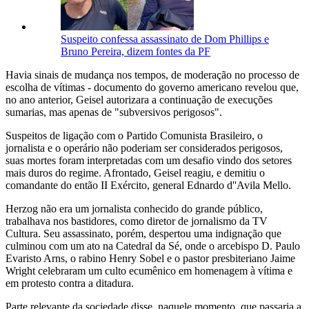
Suspeito confessa assassinato de Dom Phillips e
Bruno Pereira, dizem fontes da PF
Havia sinais de mudança nos tempos, de moderação no processo de
escolha de vítimas - documento do governo americano revelou que,
no ano anterior, Geisel autorizara a continuação de execuções
sumarias, mas apenas de "subversivos perigosos".
Suspeitos de ligação com o Partido Comunista Brasileiro, o
jornalista e o operário não poderiam ser considerados perigosos,
suas mortes foram interpretadas com um desafio vindo dos setores
mais duros do regime. Afrontado, Geisel reagiu, e demitiu o
comandante do então II Exército, general Ednardo d''Avila Mello.
Herzog não era um jornalista conhecido do grande público,
trabalhava nos bastidores, como diretor de jornalismo da TV
Cultura. Seu assassinato, porém, despertou uma indignação que
culminou com um ato na Catedral da Sé, onde o arcebispo D. Paulo
Evaristo Arns, o rabino Henry Sobel e o pastor presbiteriano Jaime
Wright celebraram um culto ecumênico em homenagem à vítima e
em protesto contra a ditadura.
Parte relevante da sociedade disse, naquele momento, que passaria a