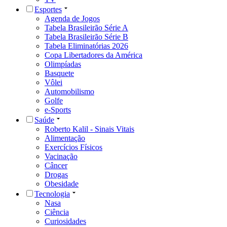
Esportes
Agenda de Jogos
Tabela Brasileirão Série A
Tabela Brasileirão Série B
Tabela Eliminatórias 2026
Copa Libertadores da América
Olimpíadas
Basquete
Vôlei
Automobilismo
Golfe
e-Sports
Saúde
Roberto Kalil - Sinais Vitais
Alimentação
Exercícios Físicos
Vacinação
Câncer
Drogas
Obesidade
Tecnologia
Nasa
Ciência
Curiosidades