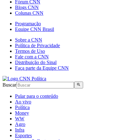
Fórum CNN
Blogs CNN
Colunas CNN
Programação
Equipe CNN Brasil
Sobre a CNN
Política de Privacidade
Termos de Uso
Fale com a CNN
Distribuição do Sinal
Faça parte da Equipe CNN
Buscar
Pular para o conteúdo
Ao vivo
Política
Money
WW
Agro
Infra
Esportes