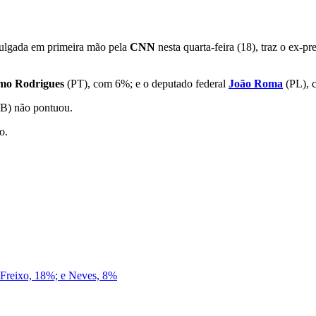
vulgada em primeira mão pela
CNN
nesta quarta-feira (18), traz o ex-p
mo Rodrigues
(PT), com 6%; e o deputado federal
João Roma
(PL), 
B) não pontuou.
o.
 Freixo, 18%; e Neves, 8%