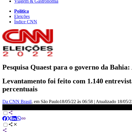
Viagem & Gastronomia
Política
Eleições
Índice CNN
Pesquisa Quaest para o governo da Bahi
Levantamento foi feito com 1.140 entrevist
percentuais
Da CNN Brasil
, em São Paulo
18/05/22 às 06:58
|
Atualizado
18/05/2
Pesquisa Quaest para o governo da Bahia: ACM Neto tem 67%; Je