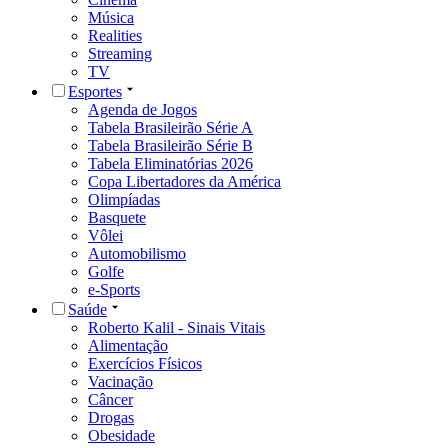
Música
Realities
Streaming
TV
Esportes
Agenda de Jogos
Tabela Brasileirão Série A
Tabela Brasileirão Série B
Tabela Eliminatórias 2026
Copa Libertadores da América
Olimpíadas
Basquete
Vôlei
Automobilismo
Golfe
e-Sports
Saúde
Roberto Kalil - Sinais Vitais
Alimentação
Exercícios Físicos
Vacinação
Câncer
Drogas
Obesidade