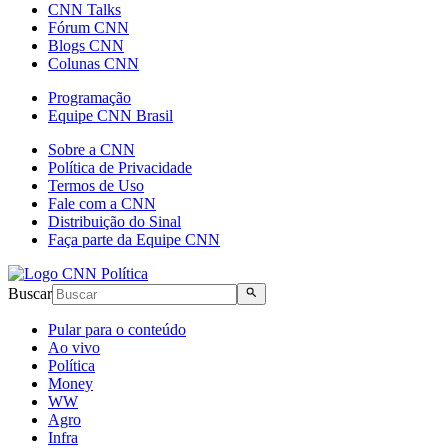
CNN Talks
Fórum CNN
Blogs CNN
Colunas CNN
Programação
Equipe CNN Brasil
Sobre a CNN
Política de Privacidade
Termos de Uso
Fale com a CNN
Distribuição do Sinal
Faça parte da Equipe CNN
Buscar
Pular para o conteúdo
Ao vivo
Política
Money
WW
Agro
Infra