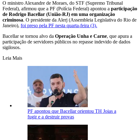
O ministro Alexandre de Moraes, do STF (Supremo Tribunal
Federal), afirmou que a PF (Polícia Federal) apontou a
participação
de Rodrigo Bacellar (União-RJ) em uma organização
criminosa
. O presidente da Alerj (Assembleia Legislativa do Rio de
Janeiro),
foi preso pela PF nesta quarta-feira (3).
Bacellar se tornou alvo da
Operação Unha e Carne
, que apura a
participação de servidores públicos no repasse indevido de dados
sigilosos.
Leia Mais
PF apontou que Bacellar orientou TH Joias a
fugir e a destruir provas