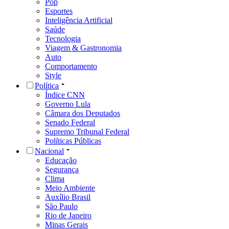
Pop
Esportes
Inteligência Artificial
Saúde
Tecnologia
Viagem & Gastronomia
Auto
Comportamento
Style
Política
Índice CNN
Governo Lula
Câmara dos Deputados
Senado Federal
Supremo Tribunal Federal
Políticas Públicas
Nacional
Educação
Segurança
Clima
Meio Ambiente
Auxílio Brasil
São Paulo
Rio de Janeiro
Minas Gerais