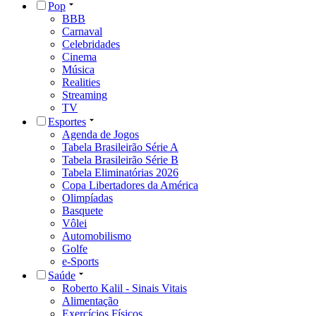
Pop
BBB
Carnaval
Celebridades
Cinema
Música
Realities
Streaming
TV
Esportes
Agenda de Jogos
Tabela Brasileirão Série A
Tabela Brasileirão Série B
Tabela Eliminatórias 2026
Copa Libertadores da América
Olimpíadas
Basquete
Vôlei
Automobilismo
Golfe
e-Sports
Saúde
Roberto Kalil - Sinais Vitais
Alimentação
Exercícios Físicos