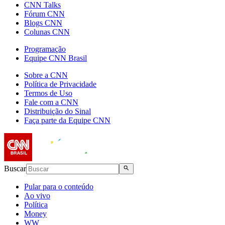
CNN Talks
Fórum CNN
Blogs CNN
Colunas CNN
Programação
Equipe CNN Brasil
Sobre a CNN
Política de Privacidade
Termos de Uso
Fale com a CNN
Distribuição do Sinal
Faça parte da Equipe CNN
Buscar
Pular para o conteúdo
Ao vivo
Política
Money
WW