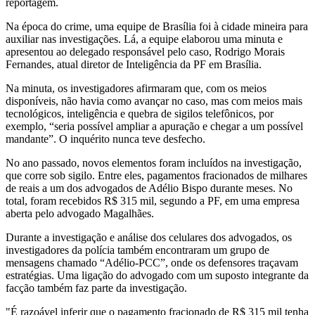
reportagem.
Na época do crime, uma equipe de Brasília foi à cidade mineira para
auxiliar nas investigações. Lá, a equipe elaborou uma minuta e
apresentou ao delegado responsável pelo caso, Rodrigo Morais
Fernandes, atual diretor de Inteligência da PF em Brasília.
Na minuta, os investigadores afirmaram que, com os meios
disponíveis, não havia como avançar no caso, mas com meios mais
tecnológicos, inteligência e quebra de sigilos telefônicos, por
exemplo, “seria possível ampliar a apuração e chegar a um possível
mandante”. O inquérito nunca teve desfecho.
No ano passado, novos elementos foram incluídos na investigação,
que corre sob sigilo. Entre eles, pagamentos fracionados de milhares
de reais a um dos advogados de Adélio Bispo durante meses. No
total, foram recebidos R$ 315 mil, segundo a PF, em uma empresa
aberta pelo advogado Magalhães.
Durante a investigação e análise dos celulares dos advogados, os
investigadores da polícia também encontraram um grupo de
mensagens chamado “Adélio-PCC”, onde os defensores traçavam
estratégias. Uma ligação do advogado com um suposto integrante da
facção também faz parte da investigação.
"É razoável inferir que o pagamento fracionado de R$ 315 mil tenha