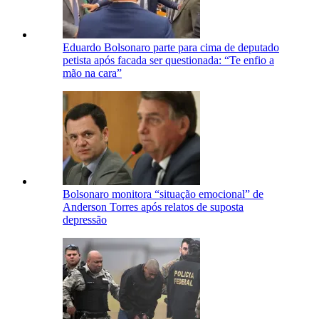
Eduardo Bolsonaro parte para cima de deputado
petista após facada ser questionada: “Te enfio a
mão na cara”
Bolsonaro monitora “situação emocional” de
Anderson Torres após relatos de suposta
depressão