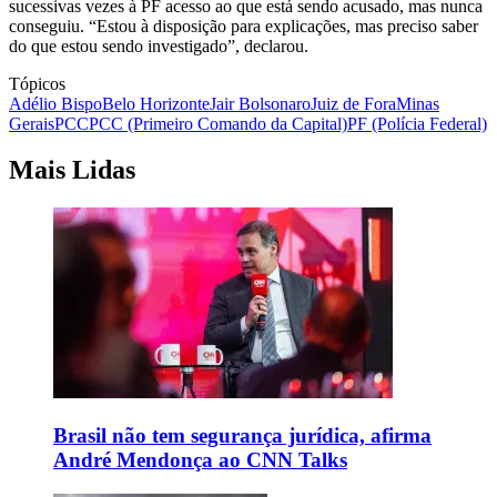
sucessivas vezes à PF acesso ao que está sendo acusado, mas nunca
conseguiu. “Estou à disposição para explicações, mas preciso saber
do que estou sendo investigado”, declarou.
Tópicos
Adélio Bispo
Belo Horizonte
Jair Bolsonaro
Juiz de Fora
Minas
Gerais
PCC
PCC (Primeiro Comando da Capital)
PF (Polícia Federal)
Mais Lidas
Brasil não tem segurança jurídica, afirma
André Mendonça ao CNN Talks