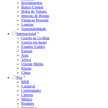
Investimentos
Banco Central
Bolsa de Valores
Imposto de Renda
Finanças Pessoais
Loterias
Sustentabilidade
Internacional
Guerra na Ucrânia
Guerra em Israel
Estados Unidos
Europa
Ásia
África
Oriente Médio
Rússia
China
Pop
BBB
Carnaval
Celebridades
Cinema
Música
Realities
Streaming