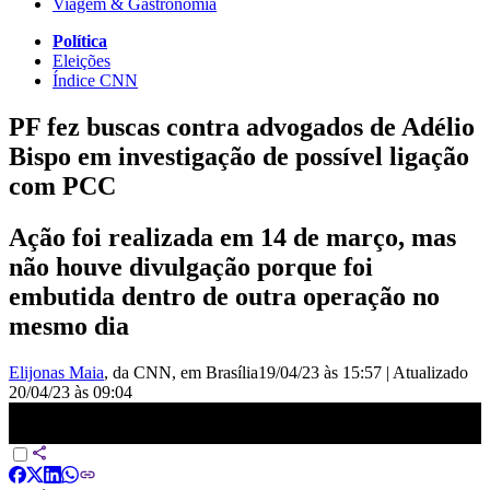
Viagem & Gastronomia
Política
Eleições
Índice CNN
PF fez buscas contra advogados de Adélio
Bispo em investigação de possível ligação
com PCC
Ação foi realizada em 14 de março, mas
não houve divulgação porque foi
embutida dentro de outra operação no
mesmo dia
Elijonas Maia
, da CNN
, em Brasília
19/04/23 às 15:57
|
Atualizado
20/04/23 às 09:04
PF fez buscas contra advogados de Adélio Bispo por possível
ligação com PCC | CNN NOVO DIA