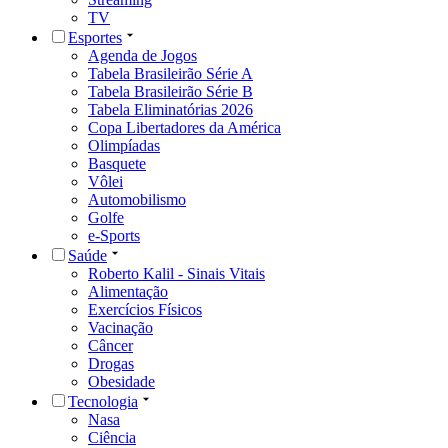
TV
Esportes
Agenda de Jogos
Tabela Brasileirão Série A
Tabela Brasileirão Série B
Tabela Eliminatórias 2026
Copa Libertadores da América
Olimpíadas
Basquete
Vôlei
Automobilismo
Golfe
e-Sports
Saúde
Roberto Kalil - Sinais Vitais
Alimentação
Exercícios Físicos
Vacinação
Câncer
Drogas
Obesidade
Tecnologia
Nasa
Ciência