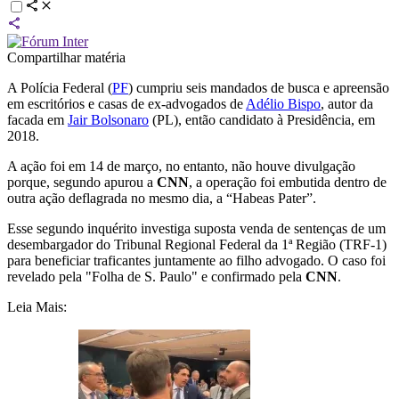
Compartilhar matéria
A Polícia Federal (
PF
) cumpriu seis mandados de busca e apreensão
em escritórios e casas de ex-advogados de
Adélio Bispo
, autor da
facada em
Jair Bolsonaro
(PL), então candidato à Presidência, em
2018.
A ação foi em 14 de março, no entanto, não houve divulgação
porque, segundo apurou a
CNN
, a operação foi embutida dentro de
outra ação deflagrada no mesmo dia, a “Habeas Pater”.
Esse segundo inquérito investiga suposta venda de sentenças de um
desembargador do Tribunal Regional Federal da 1ª Região (TRF-1)
para beneficiar traficantes juntamente ao filho advogado. O caso foi
revelado pela "Folha de S. Paulo" e confirmado pela
CNN
.
Leia Mais: