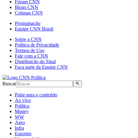
Fórum CNN
Blogs CNN
Colunas CNN
Programação
Equipe CNN Brasil
Sobre a CNN
Política de Privacidade
Termos de Uso
Fale com a CNN
Distribuição do Sinal
Faça parte da Equipe CNN
Buscar
Pular para o conteúdo
Ao vivo
Política
Money
WW
Agro
Infra
Esportes