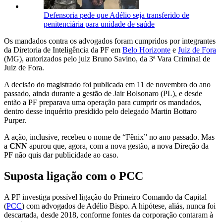
Defensoria pede que Adélio seja transferido de
penitenciária para unidade de saúde
Os mandados contra os advogados foram cumpridos por integrantes
da Diretoria de Inteligência da PF em
Belo Horizonte
e
Juiz de Fora
(MG), autorizados pelo juiz Bruno Savino, da 3ª Vara Criminal de
Juiz de Fora.
A decisão do magistrado foi publicada em 11 de novembro do ano
passado, ainda durante a gestão de Jair Bolsonaro (PL), e desde
então a PF preparava uma operação para cumprir os mandados,
dentro desse inquérito presidido pelo delegado Martin Bottaro
Purper.
A ação, inclusive, recebeu o nome de “Fênix” no ano passado. Mas
a
CNN
apurou que, agora, com a nova gestão, a nova Direção da
PF não quis dar publicidade ao caso.
Suposta ligação com o PCC
A PF investiga possível ligação do Primeiro Comando da Capital
(
PCC
) com advogados de Adélio Bispo. A hipótese, aliás, nunca foi
descartada, desde 2018, conforme fontes da corporação contaram à