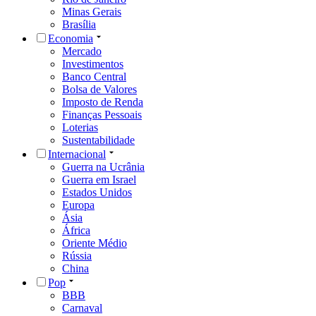
Minas Gerais
Brasília
Economia
Mercado
Investimentos
Banco Central
Bolsa de Valores
Imposto de Renda
Finanças Pessoais
Loterias
Sustentabilidade
Internacional
Guerra na Ucrânia
Guerra em Israel
Estados Unidos
Europa
Ásia
África
Oriente Médio
Rússia
China
Pop
BBB
Carnaval