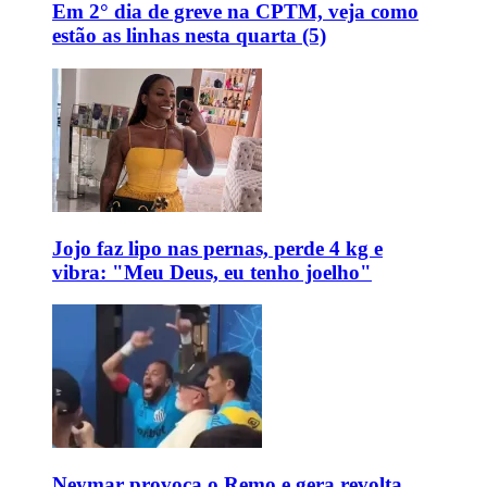
Em 2° dia de greve na CPTM, veja como
estão as linhas nesta quarta (5)
Jojo faz lipo nas pernas, perde 4 kg e
vibra: "Meu Deus, eu tenho joelho"
Neymar provoca o Remo e gera revolta