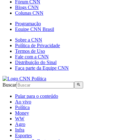
Fórum CNN
Blogs CNN
Colunas CNN
Programação
Equipe CNN Brasil
Sobre a CNN
Política de Privacidade
Termos de Uso
Fale com a CNN
Distribuição do Sinal
Faça parte da Equipe CNN
Buscar
Pular para o conteúdo
Ao vivo
Política
Money
WW
Agro
Infra
Esportes