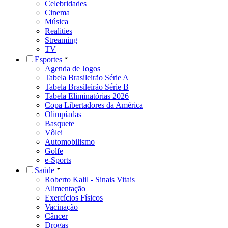
Celebridades
Cinema
Música
Realities
Streaming
TV
Esportes
Agenda de Jogos
Tabela Brasileirão Série A
Tabela Brasileirão Série B
Tabela Eliminatórias 2026
Copa Libertadores da América
Olimpíadas
Basquete
Vôlei
Automobilismo
Golfe
e-Sports
Saúde
Roberto Kalil - Sinais Vitais
Alimentação
Exercícios Físicos
Vacinação
Câncer
Drogas