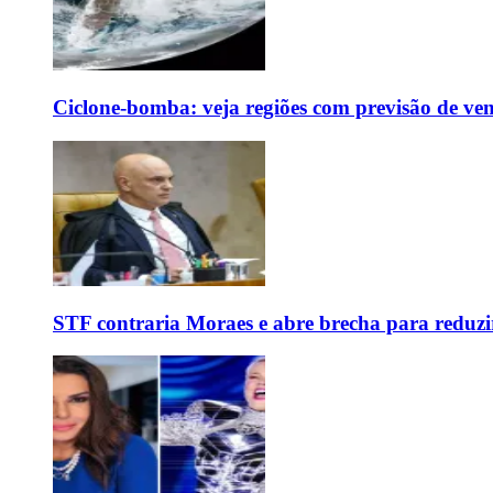
Ciclone-bomba: veja regiões com previsão de ven
STF contraria Moraes e abre brecha para reduzir