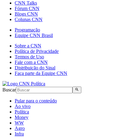
CNN Talks
Fórum CNN
Blogs CNN
Colunas CNN
Programação
Equipe CNN Brasil
Sobre a CNN
Política de Privacidade
Termos de Uso
Fale com a CNN
Distribuição do Sinal
Faça parte da Equipe CNN
Buscar
Pular para o conteúdo
Ao vivo
Política
Money
WW
Agro
Infra