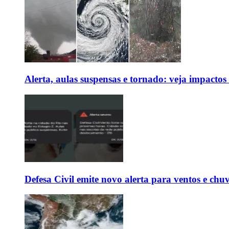
Alerta, aulas suspensas e tornado: veja impactos
Defesa Civil emite novo alerta para ventos e chu