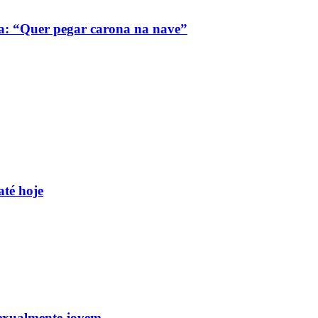
a: “Quer pegar carona na nave”
até hoje
sexualmente jovem