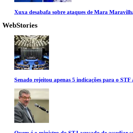
Xuxa desabafa sobre ataques de Mara Maravilh
WebStories
Senado rejeitou apenas 5 indicações para o STF 
Quem é o ministro do STJ acusado de assediar 