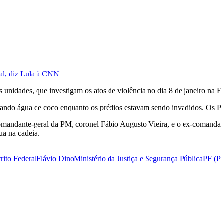
al, diz Lula à CNN
s unidades, que investigam os atos de violência no dia 8 de janeiro na
tomando água de coco enquanto os prédios estavam sendo invadidos. Os P
omandante-geral da PM, coronel Fábio Augusto Vieira, e o ex-comanda
a na cadeia.
trito Federal
Flávio Dino
Ministério da Justiça e Segurança Pública
PF (P