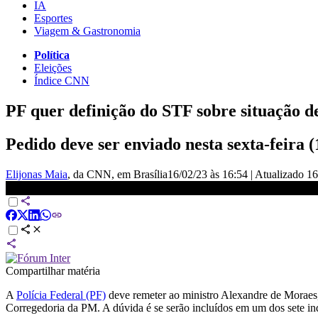
IA
Esportes
Viagem & Gastronomia
Política
Eleições
Índice CNN
PF quer definição do STF sobre situação d
Pedido deve ser enviado nesta sexta-feira
Elijonas Maia
, da CNN
, em Brasília
16/02/23 às 16:54
|
Atualizado
16
PF vai pedir ao STF definição sobre militares que participaram de at
Compartilhar matéria
A
Polícia Federal (PF)
deve remeter ao ministro Alexandre de Moraes
Corregedoria da PM. A dúvida é se serão incluídos em um dos sete inqu