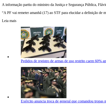
A informação partiu do ministro da Justiça e Segurança Pública, Flávi
“A PF vai remeter amanhã (17) ao STF para elucidar a definição de mil
Leia mais
Pedidos de registro de armas de uso restrito caem 60% a
Exército anuncia troca de general que comandou tropas n