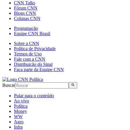
CNN Talks
Fórum CNN
Blogs CNN
Colunas CNN
Programação
Equipe CNN Brasil
Sobre a CNN
Política de Privacidade
Termos de Uso
Fale com a CNN
Distribuição do Sinal
Faça parte da Equipe CNN
Buscar
Pular para o conteúdo
Ao vivo
Política
Money
WW
Agro
Infra