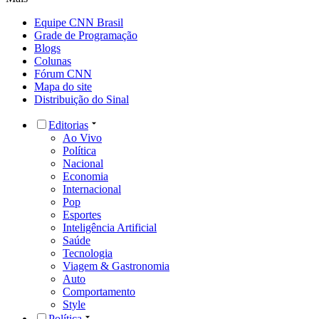
Equipe CNN Brasil
Grade de Programação
Blogs
Colunas
Fórum CNN
Mapa do site
Distribuição do Sinal
Editorias
Ao Vivo
Política
Nacional
Economia
Internacional
Pop
Esportes
Inteligência Artificial
Saúde
Tecnologia
Viagem & Gastronomia
Auto
Comportamento
Style
Política