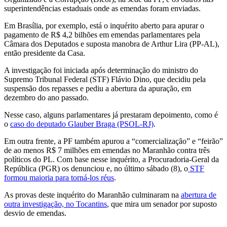
superintendências estaduais onde as emendas foram enviadas.
Em Brasília, por exemplo, está o inquérito aberto para apurar o
pagamento de R$ 4,2 bilhões em emendas parlamentares pela
Câmara dos Deputados e suposta manobra de Arthur Lira (PP-AL),
então presidente da Casa.
A investigação foi iniciada após determinação do ministro do
Supremo Tribunal Federal (STF) Flávio Dino, que decidiu pela
suspensão dos repasses e pediu a abertura da apuração, em
dezembro do ano passado.
Nesse caso, alguns parlamentares já prestaram depoimento, como é
o
caso do deputado Glauber Braga (PSOL-RJ)
.
Em outra frente, a PF também apurou a “comercialização” e “feirão”
de ao menos R$ 7 milhões em emendas no Maranhão contra três
políticos do PL. Com base nesse inquérito, a Procuradoria-Geral da
República (PGR) os denunciou e, no último sábado (8), o
STF
formou maioria para torná-los réus
.
As provas deste inquérito do Maranhão culminaram na
abertura de
outra investigação, no Tocantins
, que mira um senador por suposto
desvio de emendas.