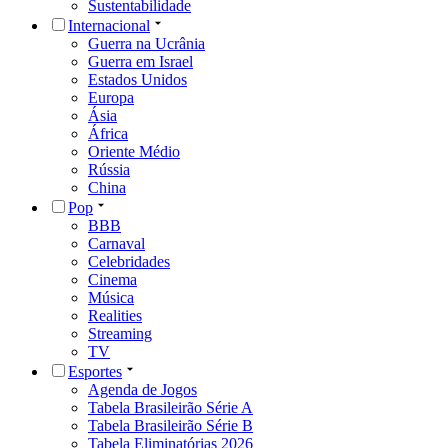
Sustentabilidade
Internacional
Guerra na Ucrânia
Guerra em Israel
Estados Unidos
Europa
Ásia
África
Oriente Médio
Rússia
China
Pop
BBB
Carnaval
Celebridades
Cinema
Música
Realities
Streaming
TV
Esportes
Agenda de Jogos
Tabela Brasileirão Série A
Tabela Brasileirão Série B
Tabela Eliminatórias 2026