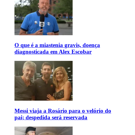
O que é a miastenia gravis, doença
diagnosticada em Alex Escobar
Messi viaja a Rosário para o velório do
pai; despedida será reservada