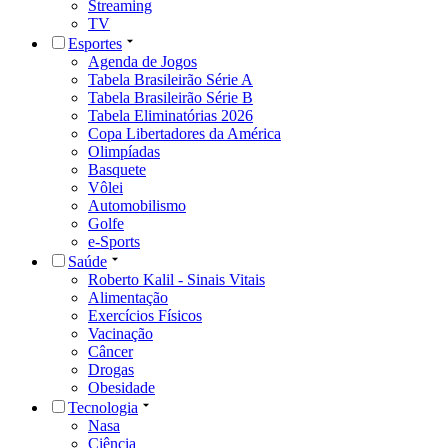
Streaming
TV
Esportes
Agenda de Jogos
Tabela Brasileirão Série A
Tabela Brasileirão Série B
Tabela Eliminatórias 2026
Copa Libertadores da América
Olimpíadas
Basquete
Vôlei
Automobilismo
Golfe
e-Sports
Saúde
Roberto Kalil - Sinais Vitais
Alimentação
Exercícios Físicos
Vacinação
Câncer
Drogas
Obesidade
Tecnologia
Nasa
Ciência