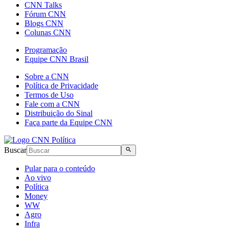
CNN Talks
Fórum CNN
Blogs CNN
Colunas CNN
Programação
Equipe CNN Brasil
Sobre a CNN
Política de Privacidade
Termos de Uso
Fale com a CNN
Distribuição do Sinal
Faça parte da Equipe CNN
Buscar
Pular para o conteúdo
Ao vivo
Política
Money
WW
Agro
Infra