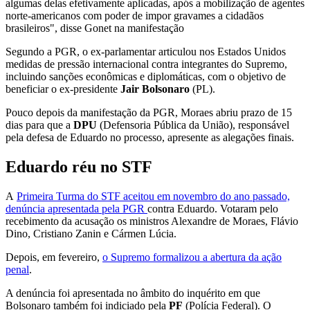
algumas delas efetivamente aplicadas, após a mobilização de agentes
norte-americanos com poder de impor gravames a cidadãos
brasileiros", disse Gonet na manifestação
Segundo a PGR, o ex-parlamentar articulou nos Estados Unidos
medidas de pressão internacional contra integrantes do Supremo,
incluindo sanções econômicas e diplomáticas, com o objetivo de
beneficiar o ex-presidente
Jair Bolsonaro
(PL).
Pouco depois da manifestação da PGR, Moraes abriu prazo de 15
dias para que a
DPU
(Defensoria Pública da União), responsável
pela defesa de Eduardo no processo, apresente as alegações finais.
Eduardo réu no STF
A
Primeira Turma do STF aceitou em novembro do ano passado,
denúncia apresentada pela PGR
contra Eduardo. Votaram pelo
recebimento da acusação os ministros Alexandre de Moraes, Flávio
Dino, Cristiano Zanin e Cármen Lúcia.
Depois, em fevereiro,
o Supremo formalizou a abertura da ação
penal
.
A denúncia foi apresentada no âmbito do inquérito em que
Bolsonaro também foi indiciado pela
PF
(Polícia Federal). O