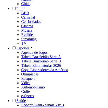
China
Pop
BBB
Carnaval
Celebridades
Cinema
Música
Realities
Streaming
TV
Esportes
Agenda de Jogos
Tabela Brasileirão Série A
Tabela Brasileirão Série B
Tabela Eliminatórias 2026
Copa Libertadores da América
Olimpíadas
Basquete
Vôlei
Automobilismo
Golfe
e-Sports
Saúde
Roberto Kalil - Sinais Vitais