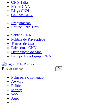
CNN Talks
Fórum CNN
Blogs CNN
Colunas CNN
Programação
Equipe CNN Brasil
Sobre a CNN
Política de Privacidade
Termos de Uso
Fale com a CNN
Distribuição do Sinal
Faça parte da Equipe CNN
Buscar
Pular para o conteúdo
Ao vivo
Política
Money
WW
Agro
Infra