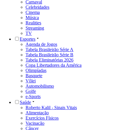
Carnaval
Celebridades
Cinema
Música
Realities
Streaming
TV
Esportes
Agenda de Jogos
Tabela Brasileirão Série A
Tabela Brasileirão Série B
Tabela Eliminatórias 2026
Copa Libertadores da América
Olimpíadas
Basquete
Vôlei
Automobilismo
Golfe
e-Sports
Saúde
Roberto Kalil - Sinais Vitais
Alimentação
Exercícios Físicos
Vacinação
Câncer