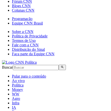
Fórum CNN
Blogs CNN
Colunas CNN
Programação
Equipe CNN Brasil
Sobre a CNN
Política de Privacidade
Termos de Uso
Fale com a CNN
Distribuição do Sinal
Faça parte da Equipe CNN
Buscar
Pular para o conteúdo
Ao vivo
Política
Money
WW
Agro
Infra
IA