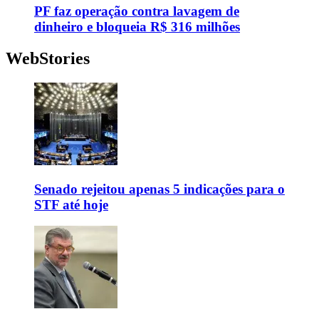
PF faz operação contra lavagem de
dinheiro e bloqueia R$ 316 milhões
WebStories
Senado rejeitou apenas 5 indicações para o
STF até hoje