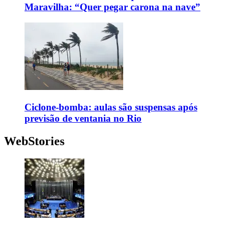
Maravilha: “Quer pegar carona na nave”
Ciclone-bomba: aulas são suspensas após
previsão de ventania no Rio
WebStories