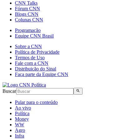
CNN Talks
Fórum CNN
Blogs CNN
Colunas CNN
Programação
Equipe CNN Brasil
Sobre a CNN
Política de Privacidade
Termos de Uso
Fale com a CNN
Distribuição do Sinal
Faça parte da Equipe CNN
Buscar
Pular para o conteúdo
Ao vivo
Política
Money
WW
Agro
Infra