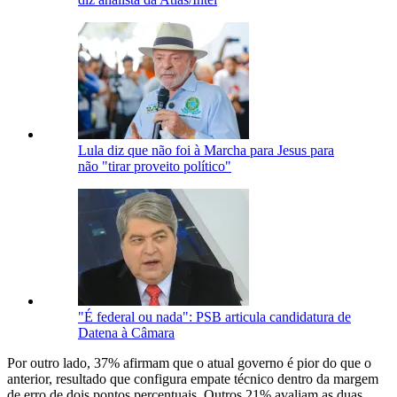
Lula diz que não foi à Marcha para Jesus para
não "tirar proveito político"
"É federal ou nada": PSB articula candidatura de
Datena à Câmara
Por outro lado, 37% afirmam que o atual governo é pior do que o
anterior, resultado que configura empate técnico dentro da margem
de erro de dois pontos percentuais. Outros 21% avaliam as duas