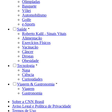
Olimpíadas
Basquete
Vôlei
Automobilismo
Golfe
e-Sports
Saúde
Roberto Kalil - Sinais Vitais
Alimentação
Exercícios Físicos
Vacinação
Câncer
Drogas
Obesidade
Tecnologia
Nasa
Ciência
Curiosidades
Viagem & Gastronomia
Viagem
Gastronomia
Sobre a CNN Brasil
Aviso Legal e Política de Privacidade
Termos de Uso