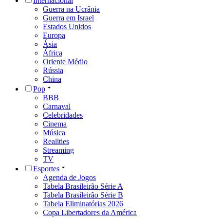
Internacional
Guerra na Ucrânia
Guerra em Israel
Estados Unidos
Europa
Ásia
África
Oriente Médio
Rússia
China
Pop
BBB
Carnaval
Celebridades
Cinema
Música
Realities
Streaming
TV
Esportes
Agenda de Jogos
Tabela Brasileirão Série A
Tabela Brasileirão Série B
Tabela Eliminatórias 2026
Copa Libertadores da América