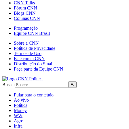
CNN Talks
Fórum CNN
Blogs CNN
Colunas CNN
Programação
Equipe CNN Brasil
Sobre a CNN
Política de Privacidade
Termos de Uso
Fale com a CNN
Distribuição do Sinal
Faça parte da Equipe CNN
Buscar
Pular para o conteúdo
Ao vivo
Política
Money
WW
Agro
Infra