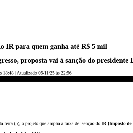
o IR para quem ganha até R$ 5 mil
sso, proposta vai à sanção do presidente L
s 18:48
|
Atualizado
05/11/25 às 22:56
té R$ 5 mil | CNN ARENA
-feira (5), o projeto que amplia a faixa de isenção do I
R (Imposto de