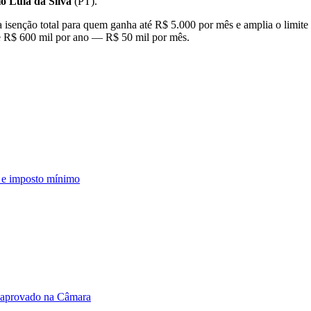
o Lula da Silva
(PT).
a isenção total para quem ganha até R$ 5.000 por mês e amplia o limit
e R$ 600 mil por ano — R$ 50 mil por mês.
 e imposto mínimo
to aprovado na Câmara