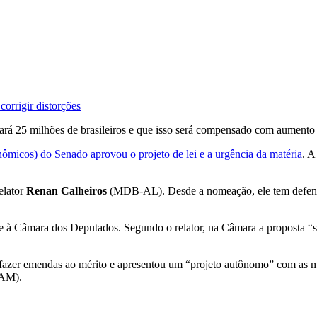
orrigir distorções
iará 25 milhões de brasileiros e que isso será compensado com aumento d
icos) do Senado aprovou o projeto de lei e a urgência da matéria
. A
elator
Renan Calheiros
(MDB-AL). Desde a nomeação, ele tem defendi
se à Câmara dos Deputados. Segundo o relator, na Câmara a proposta 
fazer emendas ao mérito e apresentou um “projeto autônomo” com as mu
-AM).