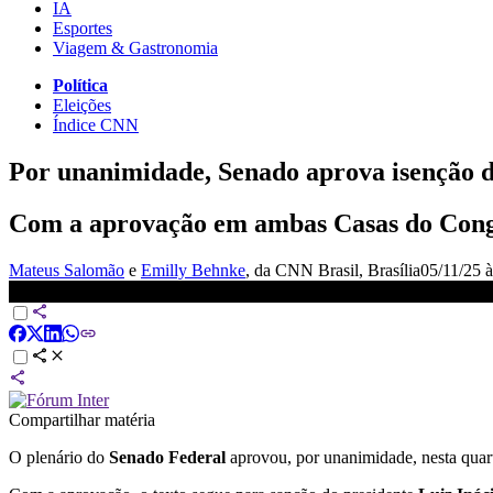
IA
Esportes
Viagem & Gastronomia
Política
Eleições
Índice CNN
Por unanimidade, Senado aprova isenção d
Com a aprovação em ambas Casas do Congre
Mateus Salomão
e
Emilly Behnke
, da CNN Brasil
, Brasília
05/11/25 à
Por unanimidade, Senado aprova isenção do IR para quem ganha a
Compartilhar matéria
O plenário do
Senado Federal
aprovou, por unanimidade, nesta quarta