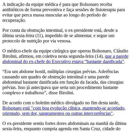
A indicação da equipe médica é para que Bolsonaro receba
antibióticos de forma preventiva e faça sessões de fisioterapia para
evitar que perca massa muscular ao longo do período de
recuperação.
Por conta da obstrução intestinal, o ex-presidente está, desde a
última sexta-feira (11), impedido de se alimentar, e segue um
protocolo de nutrição por via venosa.
O médico-chefe da equipe cirúrgica que operou Bolsonaro, Cláudio
Birolini, afirmou, em coletiva nesta segunda-feira (14),
que a parede
abdominal do ex-chefe do Executivo estava “bastante danificada”
.
“Era um abdome hostil, múltiplas cirurgias prévias. Aderências
causando um quadro de obstrução intestinal e uma parede
abdominal bastante danificada em função da facada, das cirurgias
prévias. Isso já antecipava que seria um procedimento bastante
complexo e trabalhoso”, disse Birolini.
De acordo com o boletim médico divulgado no fim desta tarde,
Bolsonaro está "com boa evolução clínica, mantendo-se acordado,
orientado, sem dor, sangramentos ou outras intercorrências"
.
O ex-presidente sentiu fortes dores abdominais na manhã da última
sexta-feira, enquanto cumpria agenda em Santa Cruz, cidade do