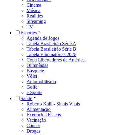
Cinema
Música
Realities
Streaming
TV
Esportes
Agenda de Jogos
Tabela Brasileirão Série A
Tabela Brasileirão Série B
Tabela Eliminatórias 2026
Copa Libertadores da América
Olimpíadas
Basquete
Vôlei
Automobilismo
Golfe
e-Sports
Saúde
Roberto Kalil - Sinais Vitais
Alimentação
Exercícios Físicos
Vacinação
Câncer
Drogas