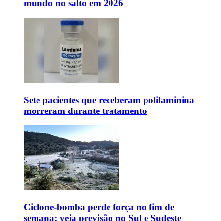
mundo no salto em 2026
Sete pacientes que receberam polilaminina
morreram durante tratamento
Ciclone-bomba perde força no fim de
semana; veja previsão no Sul e Sudeste