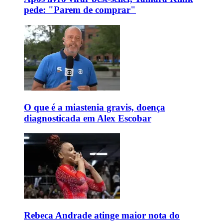
pede: "Parem de comprar"
O que é a miastenia gravis, doença
diagnosticada em Alex Escobar
Rebeca Andrade atinge maior nota do