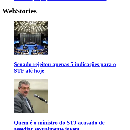
WebStories
Senado rejeitou apenas 5 indicações para o
STF até hoje
Quem é o ministro do STJ acusado de
assediar sexualmente jovem