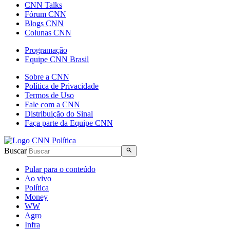
CNN Talks
Fórum CNN
Blogs CNN
Colunas CNN
Programação
Equipe CNN Brasil
Sobre a CNN
Política de Privacidade
Termos de Uso
Fale com a CNN
Distribuição do Sinal
Faça parte da Equipe CNN
Buscar
Pular para o conteúdo
Ao vivo
Política
Money
WW
Agro
Infra