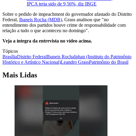
IPCA teria sido de 9,56%, diz IBGE
Sobre o pedido de impeachment do governador afastado do Distrito
Federal,
Ibaneis Rocha (MDB)
, Grass analisou que "no
entendimento dos partidos houve crime de responsabilidade com
relação a tudo o que aconteceu no domingo".
Veja a íntegra da entrevista no vídeo acima.
Tópicos
Brasília
Distrito Federal
Ibaneis Rocha
Iphan (Instituto do Patrimônio
Histórico e Artístico Nacional)
Leandro Grass
Patrimônio do Brasil
Mais Lidas