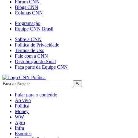
Fórum CNN
Blogs CNN
Colunas CNN
Programação
Equipe CNN Brasil
Sobre a CNN
Política de Privacidade
Termos de Uso
Fale com a CNN
Distribuição do Sinal
Faça parte da Equipe CNN
Buscar
Pular para o conteúdo
Ao vivo
Política
Money
WW
Agro
Infra
Esportes