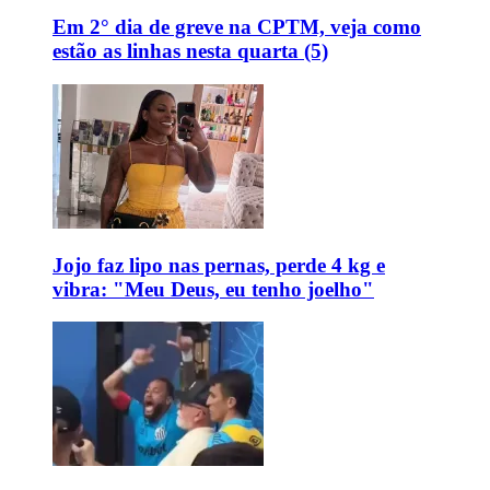
Em 2° dia de greve na CPTM, veja como
estão as linhas nesta quarta (5)
Jojo faz lipo nas pernas, perde 4 kg e
vibra: "Meu Deus, eu tenho joelho"