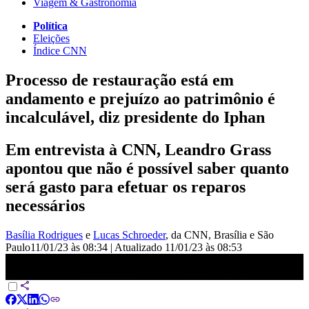
Viagem & Gastronomia
Política
Eleições
Índice CNN
Processo de restauração está em
andamento e prejuízo ao patrimônio é
incalculável, diz presidente do Iphan
Em entrevista à CNN, Leandro Grass
apontou que não é possível saber quanto
será gasto para efetuar os reparos
necessários
Basília Rodrigues
e
Lucas Schroeder
, da CNN
, Brasília e São
Paulo
11/01/23 às 08:34
|
Atualizado
11/01/23 às 08:53
Prejuízo ao patrimônio é incalculável, diz presidente do Iphan sobre
ataques | CNN NOVO DIA