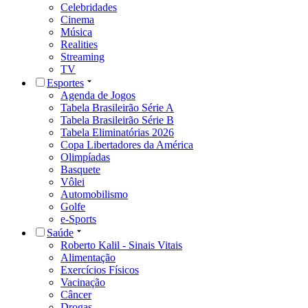
Celebridades
Cinema
Música
Realities
Streaming
TV
Esportes
Agenda de Jogos
Tabela Brasileirão Série A
Tabela Brasileirão Série B
Tabela Eliminatórias 2026
Copa Libertadores da América
Olimpíadas
Basquete
Vôlei
Automobilismo
Golfe
e-Sports
Saúde
Roberto Kalil - Sinais Vitais
Alimentação
Exercícios Físicos
Vacinação
Câncer
Drogas