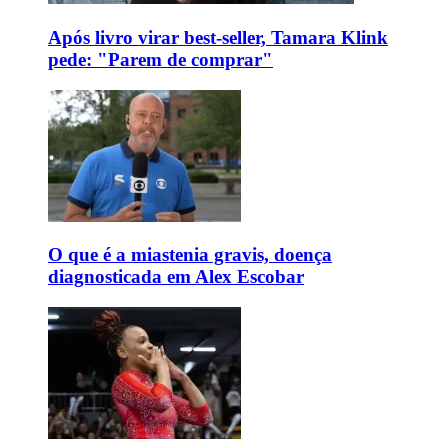
Após livro virar best-seller, Tamara Klink
pede: "Parem de comprar"
O que é a miastenia gravis, doença
diagnosticada em Alex Escobar