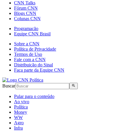
CNN Talks
Fórum CNN
Blogs CNN
Colunas CNN
Programação
Equipe CNN Brasil
Sobre a CNN
Política de Privacidade
Termos de Uso
Fale com a CNN
Distribuição do Sinal
Faça parte da Equipe CNN
Buscar
Pular para o conteúdo
Ao vivo
Política
Money
WW
Agro
Infra