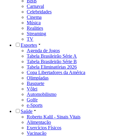
BBB
Carnaval
Celebridades
Cinema
Música
Realities
Streaming
TV
Esportes
Agenda de Jogos
Tabela Brasileirão Série A
Tabela Brasileirão Série B
Tabela Eliminatórias 2026
Copa Libertadores da América
Olimpíadas
Basquete
Vôlei
Automobilismo
Golfe
e-Sports
Saúde
Roberto Kalil - Sinais Vitais
Alimentação
Exercícios Físicos
Vacinação