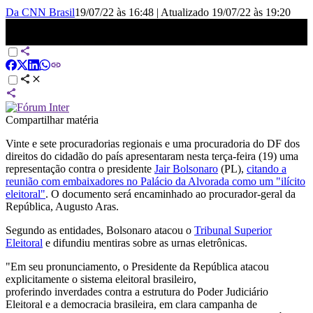
Da CNN Brasil
19/07/22 às 16:48
|
Atualizado
19/07/22 às 19:20
Procuradores pedem investigação contra Bolsonaro à PGR | CNN
360°
Compartilhar matéria
Vinte e sete procuradorias regionais e uma procuradoria do DF dos
direitos do cidadão do país apresentaram nesta terça-feira (19) uma
representação contra o presidente
Jair Bolsonaro
(PL),
citando a
reunião com embaixadores no Palácio da Alvorada como um "ilícito
eleitoral"
. O documento será encaminhado ao procurador-geral da
República, Augusto Aras.
Segundo as entidades, Bolsonaro atacou o
Tribunal Superior
Eleitoral
e difundiu mentiras sobre as urnas eletrônicas.
"Em seu pronunciamento, o Presidente da República atacou
explicitamente o sistema eleitoral brasileiro,
proferindo inverdades contra a estrutura do Poder Judiciário
Eleitoral e a democracia brasileira, em clara campanha de