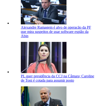
Alexandre Ramagem é alvo de operação da PF
que mira suspeitos de usar software espião da
Abin
PL quer presidência da CCJ na Câmara; Caroline
de Toni é cotada para assumir posto