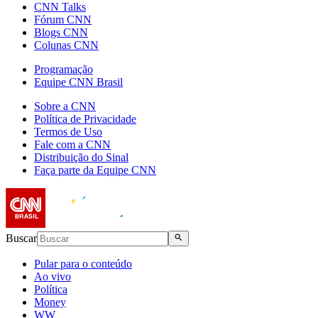
CNN Talks
Fórum CNN
Blogs CNN
Colunas CNN
Programação
Equipe CNN Brasil
Sobre a CNN
Política de Privacidade
Termos de Uso
Fale com a CNN
Distribuição do Sinal
Faça parte da Equipe CNN
Buscar
Pular para o conteúdo
Ao vivo
Política
Money
WW