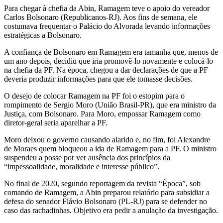
Para chegar à chefia da Abin, Ramagem teve o apoio do vereador
Carlos Bolsonaro (Republicanos-RJ). Aos fins de semana, ele
costumava frequentar o Palácio do Alvorada levando informações
estratégicas a Bolsonaro.
A confiança de Bolsonaro em Ramagem era tamanha que, menos de
um ano depois, decidiu que iria promovê-lo novamente e colocá-lo
na chefia da PF. Na época, chegou a dar declarações de que a PF
deveria produzir informações para que ele tomasse decisões.
O desejo de colocar Ramagem na PF foi o estopim para o
rompimento de Sergio Moro (União Brasil-PR), que era ministro da
Justiça, com Bolsonaro. Para Moro, empossar Ramagem como
diretor-geral seria aparelhar a PF.
Moro deixou o governo causando alarido e, no fim, foi Alexandre
de Moraes quem bloqueou a ida de Ramagem para a PF. O ministro
suspendeu a posse por ver ausência dos princípios da
“impessoalidade, moralidade e interesse público”.
No final de 2020, segundo reportagem da revista “Época”, sob
comando de Ramagem, a Abin preparou relatório para subsidiar a
defesa do senador Flávio Bolsonaro (PL-RJ) para se defender no
caso das rachadinhas. Objetivo era pedir a anulação da investigação.