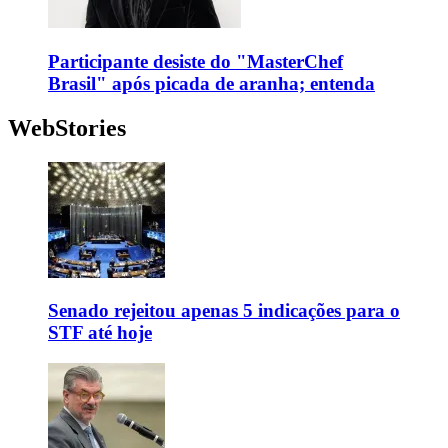
Participante desiste do "MasterChef
Brasil" após picada de aranha; entenda
WebStories
Senado rejeitou apenas 5 indicações para o
STF até hoje