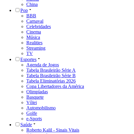
China
Pop
BBB
Carnaval
Celebridades
Cinema
Música
Realities
Streaming
TV
Esportes
Agenda de Jogos
Tabela Brasileirão Série A
Tabela Brasileirão Série B
Tabela Eliminatórias 2026
Copa Libertadores da América
Olimpíadas
Basquete
Vôlei
Automobilismo
Golfe
e-Sports
Saúde
Roberto Kalil - Sinais Vitais