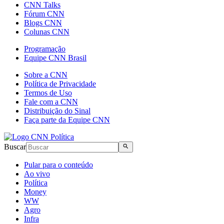
CNN Talks
Fórum CNN
Blogs CNN
Colunas CNN
Programação
Equipe CNN Brasil
Sobre a CNN
Política de Privacidade
Termos de Uso
Fale com a CNN
Distribuição do Sinal
Faça parte da Equipe CNN
Buscar
Pular para o conteúdo
Ao vivo
Política
Money
WW
Agro
Infra