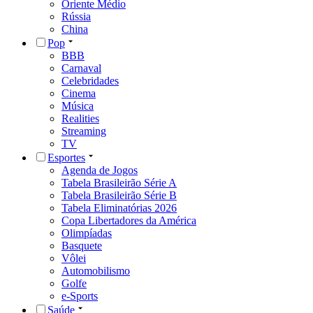
Oriente Médio
Rússia
China
Pop
BBB
Carnaval
Celebridades
Cinema
Música
Realities
Streaming
TV
Esportes
Agenda de Jogos
Tabela Brasileirão Série A
Tabela Brasileirão Série B
Tabela Eliminatórias 2026
Copa Libertadores da América
Olimpíadas
Basquete
Vôlei
Automobilismo
Golfe
e-Sports
Saúde