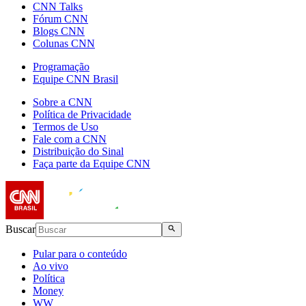
CNN Talks
Fórum CNN
Blogs CNN
Colunas CNN
Programação
Equipe CNN Brasil
Sobre a CNN
Política de Privacidade
Termos de Uso
Fale com a CNN
Distribuição do Sinal
Faça parte da Equipe CNN
Buscar
Pular para o conteúdo
Ao vivo
Política
Money
WW