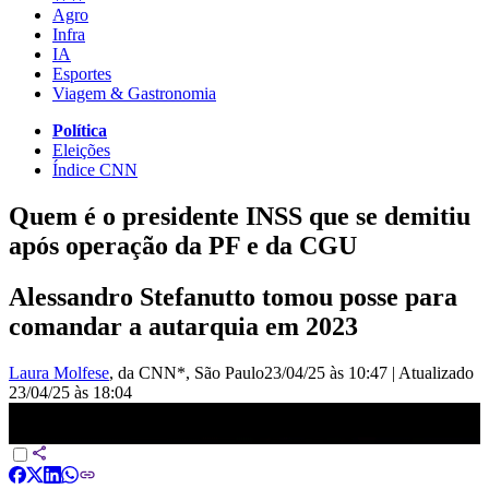
Agro
Infra
IA
Esportes
Viagem & Gastronomia
Política
Eleições
Índice CNN
Quem é o presidente INSS que se demitiu
após operação da PF e da CGU
Alessandro Stefanutto tomou posse para
comandar a autarquia em 2023
Laura Molfese
, da CNN*
, São Paulo
23/04/25 às 10:47
|
Atualizado
23/04/25 às 18:04
Presidente do INSS pede demissão após operação da PF | CNN
360º