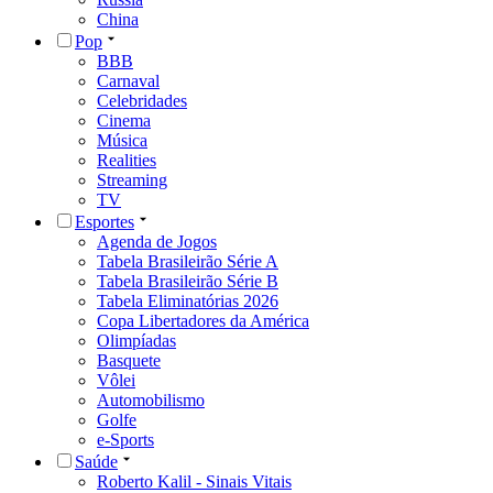
China
Pop
BBB
Carnaval
Celebridades
Cinema
Música
Realities
Streaming
TV
Esportes
Agenda de Jogos
Tabela Brasileirão Série A
Tabela Brasileirão Série B
Tabela Eliminatórias 2026
Copa Libertadores da América
Olimpíadas
Basquete
Vôlei
Automobilismo
Golfe
e-Sports
Saúde
Roberto Kalil - Sinais Vitais