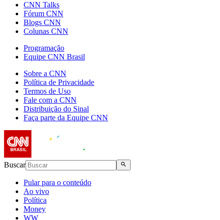
CNN Talks
Fórum CNN
Blogs CNN
Colunas CNN
Programação
Equipe CNN Brasil
Sobre a CNN
Política de Privacidade
Termos de Uso
Fale com a CNN
Distribuição do Sinal
Faça parte da Equipe CNN
Buscar
Pular para o conteúdo
Ao vivo
Política
Money
WW