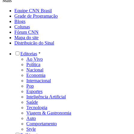
Mais
Equipe CNN Brasil
Grade de Programação
Blogs
Colunas
Fórum CNN
Mapa do site
Distribuição do Sinal
Editorias
Ao Vivo
Política
Nacional
Economia
Internacional
Pop
Esportes
Inteligência Artificial
Saúde
Tecnologia
Viagem & Gastronomia
Auto
Comportamento
Style