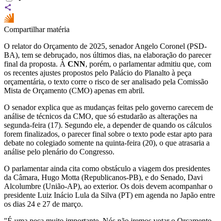
Compartilhar matéria
O relator do Orçamento de 2025, senador Angelo Coronel (PSD-
BA), tem se debruçado, nos últimos dias, na elaboração do parecer
final da proposta. À
CNN
, porém, o parlamentar admitiu que, com
os recentes ajustes propostos pelo Palácio do Planalto à peça
orçamentária, o texto corre o risco de ser analisado pela Comissão
Mista de Orçamento (CMO) apenas em abril.
O senador explica que as mudanças feitas pelo governo carecem de
análise de técnicos da CMO, que só estudarão as alterações na
segunda-feira (17). Segundo ele, a depender de quando os cálculos
forem finalizados, o parecer final sobre o texto pode estar apto para
debate no colegiado somente na quinta-feira (20), o que atrasaria a
análise pelo plenário do Congresso.
O parlamentar ainda cita como obstáculo a viagem dos presidentes
da Câmara, Hugo Motta (Republicanos-PB), e do Senado, Davi
Alcolumbre (União-AP), ao exterior. Os dois devem acompanhar o
presidente Luiz Inácio Lula da Silva (PT) em agenda no Japão entre
os dias 24 e 27 de março.
"É uma peça muito importante. Nós não iremos votar o Orçamento