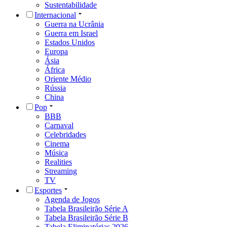
Sustentabilidade
Internacional
Guerra na Ucrânia
Guerra em Israel
Estados Unidos
Europa
Ásia
África
Oriente Médio
Rússia
China
Pop
BBB
Carnaval
Celebridades
Cinema
Música
Realities
Streaming
TV
Esportes
Agenda de Jogos
Tabela Brasileirão Série A
Tabela Brasileirão Série B
Tabela Eliminatórias 2026