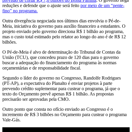
previsão de cortar R$ 7,6 bilhões do Bolsa Família
. O governo nega
reduções e defende que o ajuste será feito
por meio de um “pente-
fino” no programa.
Outra divergência negociada nos últimos dias envolvia o Pé-de-
Meia, iniciativa do governo para auxílio financeiro a estudantes. O
projeto enviado pelo governo direciona R$ 1 bilhão ao programa,
mas o custo total estimado pelo relator ao longo do ano é de R$ 12
bilhões.
O Pé-de-Meia é alvo de determinação do Tribunal de Contas da
União (TCU), que concedeu prazo de 120 dias para o governo
buscar a adequação do financiamento do programa às normas
orçamentárias e de responsabilidade fiscal.
Segundo o líder do governo no Congresso, Randolfe Rodrigues
(PT-AP), a expectativa do Planalto é enviar projetos à parte
prevendo crédito suplementar para custear o programa, já que o
texto do Orçamento prevê apenas R$ 1 bilhão. As propostas
precisarão ser aprovadas pela CMO.
Outro ponto que consta no ofício enviado ao Congresso é o
incremento de R$ 3 bilhões no Orçamento para custear o programa
Vale-Gás.