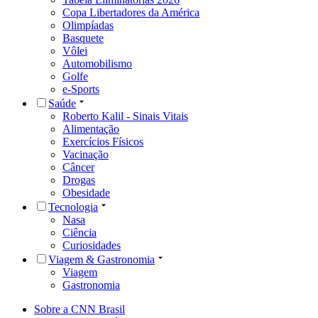
Copa Libertadores da América
Olimpíadas
Basquete
Vôlei
Automobilismo
Golfe
e-Sports
Saúde
Roberto Kalil - Sinais Vitais
Alimentação
Exercícios Físicos
Vacinação
Câncer
Drogas
Obesidade
Tecnologia
Nasa
Ciência
Curiosidades
Viagem & Gastronomia
Viagem
Gastronomia
Sobre a CNN Brasil