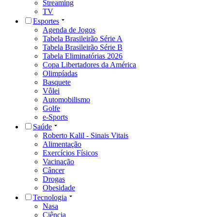
Streaming
TV
Esportes
Agenda de Jogos
Tabela Brasileirão Série A
Tabela Brasileirão Série B
Tabela Eliminatórias 2026
Copa Libertadores da América
Olimpíadas
Basquete
Vôlei
Automobilismo
Golfe
e-Sports
Saúde
Roberto Kalil - Sinais Vitais
Alimentação
Exercícios Físicos
Vacinação
Câncer
Drogas
Obesidade
Tecnologia
Nasa
Ciência