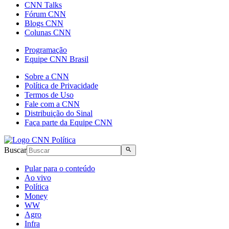
CNN Talks
Fórum CNN
Blogs CNN
Colunas CNN
Programação
Equipe CNN Brasil
Sobre a CNN
Política de Privacidade
Termos de Uso
Fale com a CNN
Distribuição do Sinal
Faça parte da Equipe CNN
Buscar
Pular para o conteúdo
Ao vivo
Política
Money
WW
Agro
Infra