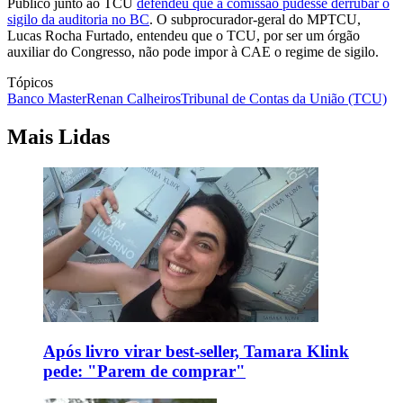
Público junto ao TCU
defendeu que a comissão pudesse derrubar o
sigilo da auditoria no BC
. O subprocurador-geral do MPTCU,
Lucas Rocha Furtado, entendeu que o TCU, por ser um órgão
auxiliar do Congresso, não pode impor à CAE o regime de sigilo.
Tópicos
Banco Master
Renan Calheiros
Tribunal de Contas da União (TCU)
Mais Lidas
Após livro virar best-seller, Tamara Klink
pede: "Parem de comprar"