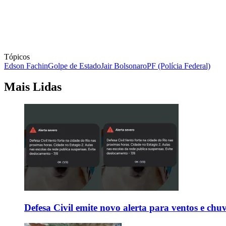
Tópicos
Edson Fachin
Golpe de Estado
Jair Bolsonaro
PF (Polícia Federal)
Mais Lidas
Defesa Civil emite novo alerta para ventos e chu