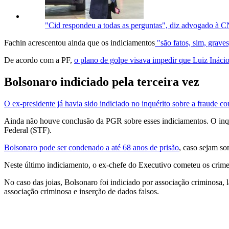
"Cid respondeu a todas as perguntas", diz advogado à 
Fachin acrescentou ainda que os indiciamentos
"são fatos, sim, grave
De acordo com a PF,
o plano de golpe visava impedir que Luiz Inácio
Bolsonaro indiciado pela terceira vez
O ex-presidente já havia sido indiciado no inquérito sobre a fraude c
Ainda não houve conclusão da PGR sobre esses indiciamentos. O inqu
Federal (STF).
Bolsonaro pode ser condenado a até 68 anos de prisão
, caso sejam so
Neste último indiciamento, o ex-chefe do Executivo cometeu os crime
No caso das joias, Bolsonaro foi indiciado por associação criminosa, 
associação criminosa e inserção de dados falsos.