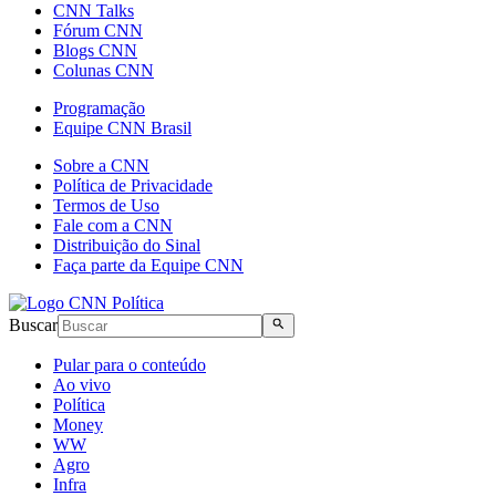
CNN Talks
Fórum CNN
Blogs CNN
Colunas CNN
Programação
Equipe CNN Brasil
Sobre a CNN
Política de Privacidade
Termos de Uso
Fale com a CNN
Distribuição do Sinal
Faça parte da Equipe CNN
Buscar
Pular para o conteúdo
Ao vivo
Política
Money
WW
Agro
Infra