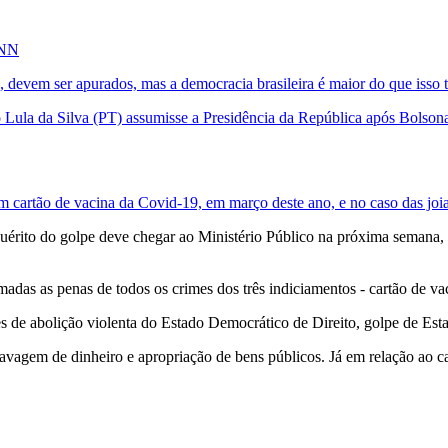
CNN
s, devem ser apurados, mas a democracia brasileira é maior do que isso 
 Lula da Silva (PT) assumisse a Presidência da República após Bolsonar
om cartão de vacina da Covid-19, em março deste ano, e no caso das joia
érito do golpe deve chegar ao Ministério Público na próxima semana,
madas as penas de todos os crimes dos três indiciamentos - cartão de vac
s de abolição violenta do Estado Democrático de Direito, golpe de Est
lavagem de dinheiro e apropriação de bens públicos. Já em relação ao c