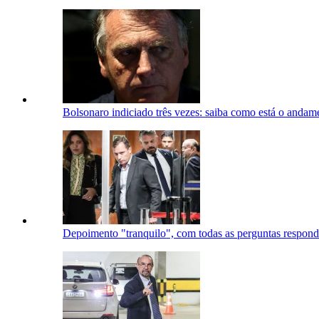
Bolsonaro indiciado três vezes: saiba como está o andam
Depoimento "tranquilo", com todas as perguntas respond