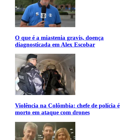
O que é a miastenia gravis, doença
diagnosticada em Alex Escobar
Violência na Colômbia: chefe de polícia é
morto em ataque com drones