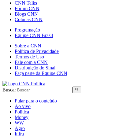
CNN Talks
Fórum CNN
Blogs CNN
Colunas CNN
Programação
Equipe CNN Brasil
Sobre a CNN
Política de Privacidade
Termos de Uso
Fale com a CNN
Distribuição do Sinal
Faça parte da Equipe CNN
Buscar
Pular para o conteúdo
Ao vivo
Política
Money
WW
Agro
Infra