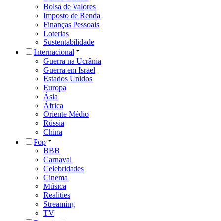
Bolsa de Valores
Imposto de Renda
Finanças Pessoais
Loterias
Sustentabilidade
Internacional
Guerra na Ucrânia
Guerra em Israel
Estados Unidos
Europa
Ásia
África
Oriente Médio
Rússia
China
Pop
BBB
Carnaval
Celebridades
Cinema
Música
Realities
Streaming
TV