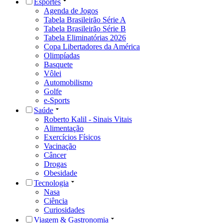
Esportes
Agenda de Jogos
Tabela Brasileirão Série A
Tabela Brasileirão Série B
Tabela Eliminatórias 2026
Copa Libertadores da América
Olimpíadas
Basquete
Vôlei
Automobilismo
Golfe
e-Sports
Saúde
Roberto Kalil - Sinais Vitais
Alimentação
Exercícios Físicos
Vacinação
Câncer
Drogas
Obesidade
Tecnologia
Nasa
Ciência
Curiosidades
Viagem & Gastronomia