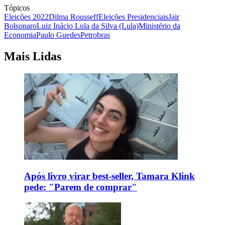
Tópicos
Eleições 2022
Dilma Rousseff
Eleições Presidenciais
Jair
Bolsonaro
Luiz Inácio Lula da Silva (Lula)
Ministério da
Economia
Paulo Guedes
Petrobras
Mais Lidas
Após livro virar best-seller, Tamara Klink
pede: "Parem de comprar"