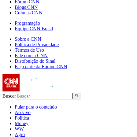
Fórum CNN
Blogs CNN
Colunas CNN
Programação
Equipe CNN Brasil
Sobre a CNN
Política de Privacidade
Termos de Uso
Fale com a CNN
Distribuição do Sinal
Faça parte da Equipe CNN
Buscar
Pular para o conteúdo
Ao vivo
Política
Money
WW
Agro