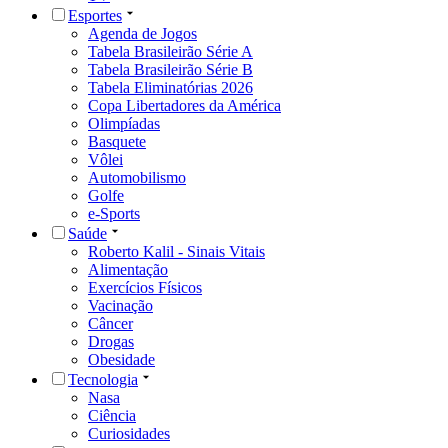
Esportes
Agenda de Jogos
Tabela Brasileirão Série A
Tabela Brasileirão Série B
Tabela Eliminatórias 2026
Copa Libertadores da América
Olimpíadas
Basquete
Vôlei
Automobilismo
Golfe
e-Sports
Saúde
Roberto Kalil - Sinais Vitais
Alimentação
Exercícios Físicos
Vacinação
Câncer
Drogas
Obesidade
Tecnologia
Nasa
Ciência
Curiosidades