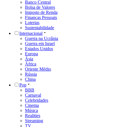
Banco Central
Bolsa de Valores
Imposto de Renda
Finanças Pessoais
Loterias
Sustentabilidade
Internacional
Guerra na Ucrânia
Guerra em Israel
Estados Unidos
Europa
Ásia
África
Oriente Médio
Rússia
China
Pop
BBB
Carnaval
Celebridades
Cinema
Música
Realities
Streaming
TV