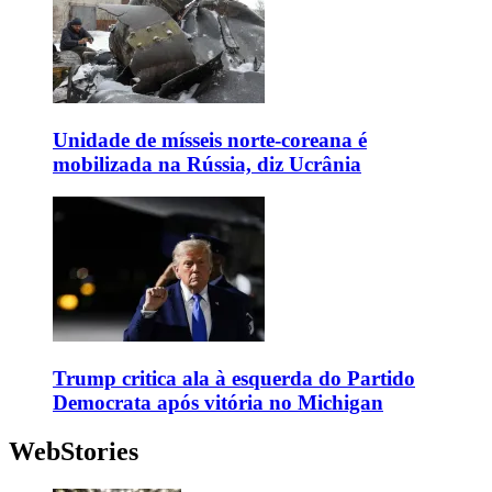
Unidade de mísseis norte-coreana é
mobilizada na Rússia, diz Ucrânia
Trump critica ala à esquerda do Partido
Democrata após vitória no Michigan
WebStories