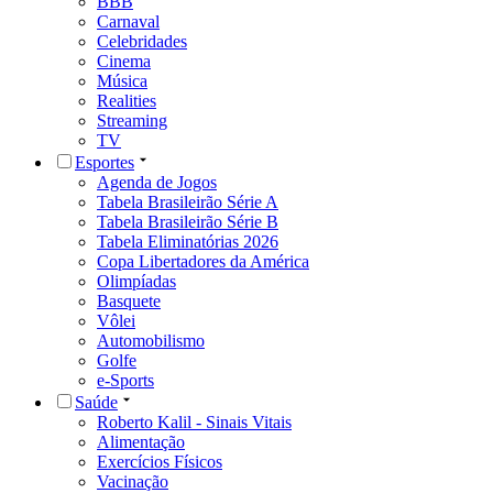
BBB
Carnaval
Celebridades
Cinema
Música
Realities
Streaming
TV
Esportes
Agenda de Jogos
Tabela Brasileirão Série A
Tabela Brasileirão Série B
Tabela Eliminatórias 2026
Copa Libertadores da América
Olimpíadas
Basquete
Vôlei
Automobilismo
Golfe
e-Sports
Saúde
Roberto Kalil - Sinais Vitais
Alimentação
Exercícios Físicos
Vacinação