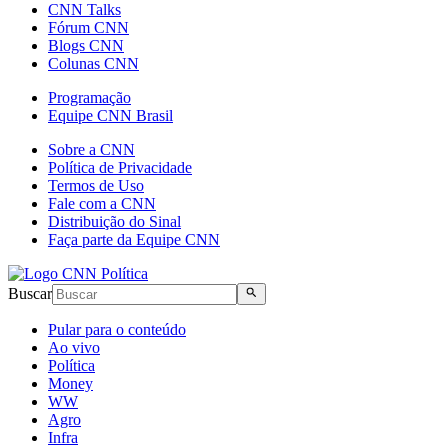
CNN Talks
Fórum CNN
Blogs CNN
Colunas CNN
Programação
Equipe CNN Brasil
Sobre a CNN
Política de Privacidade
Termos de Uso
Fale com a CNN
Distribuição do Sinal
Faça parte da Equipe CNN
Buscar
Pular para o conteúdo
Ao vivo
Política
Money
WW
Agro
Infra