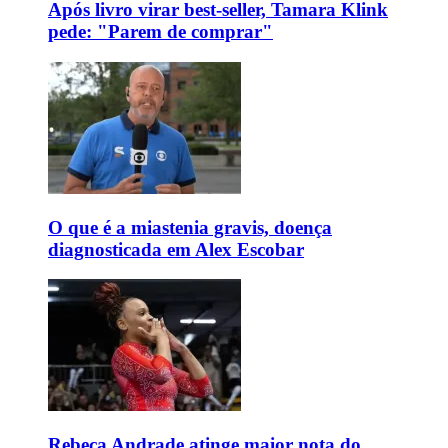
Após livro virar best-seller, Tamara Klink
pede: "Parem de comprar"
O que é a miastenia gravis, doença
diagnosticada em Alex Escobar
Rebeca Andrade atinge maior nota do