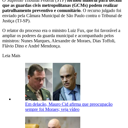
O Supremo Tribunal Federal (STF)
formou maioria para decidir
que as guardas civis metropolitanas (GCMs) podem realizar
patrulhamento preventivo e comunitário
. O recurso julgado foi
enviado pela Câmara Municipal de São Paulo contra o Tribunal de
Justiça (TJ-SP).
O relator do processo era o ministro Luiz Fux, que foi favorável a
ampliar os poderes da guarda municipal e acompanhado pelos
ministros: Nunes Marques, Alexandre de Moraes, Dias Toffoli,
Flávio Dino e André Mendonça.
Leia Mais
Em delação, Mauro Cid afirma que preocupação
sempre foi Moraes; veja vídeo