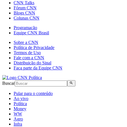
CNN Talks
Fórum CNN
Blogs CNN
Colunas CNN
Programação
Equipe CNN Brasil
Sobre a CNN
Política de Privacidade
Termos de Uso
Fale com a CNN
Distribuição do Sinal
Faça parte da Equipe CNN
Buscar
Pular para o conteúdo
Ao vivo
Política
Money
WW
Agro
Infra