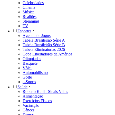
Celebridades
Cinema
Música
Realities
Streaming
TV
Esportes
Agenda de Jogos
Tabela Brasileirão Série A
Tabela Brasileirão Série B
Tabela Eliminatórias 2026
Copa Libertadores da América
Olimpíadas
Basquete
Vôlei
Automobilismo
Golfe
e-Sports
Saúde
Roberto Kalil - Sinais Vitais
Alimentação
Exercícios Físicos
Vacinação
Câncer
Drogas