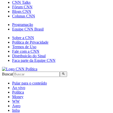
CNN Talks
Fórum CNN
Blogs CNN
Colunas CNN
Programação
Equipe CNN Brasil
Sobre a CNN
Política de Privacidade
Termos de Uso
Fale com a CNN
Distribuição do Sinal
Faça parte da Equipe CNN
Buscar
Pular para o conteúdo
Ao vivo
Política
Money
WW
Agro
Infra