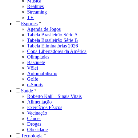
Música
Realities
Streaming
TV
Esportes
Agenda de Jogos
Tabela Brasileirão Série A
Tabela Brasileirão Série B
Tabela Eliminatórias 2026
Copa Libertadores da América
Olimpíadas
Basquete
Vôlei
Automobilismo
Golfe
e-Sports
Saúde
Roberto Kalil - Sinais Vitais
Alimentação
Exercícios Físicos
Vacinação
Câncer
Drogas
Obesidade
Tecnologia