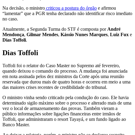
Na decisão, o ministro
criticou a postura do órgão
e afirmou
“lamentar” que a PGR tenha declarado não identificar risco imediato
no caso.
Atualmente, a Segunda Turma do STF é composta por
André
Mendonça
,
Gilmar Mendes
,
Kássio Nunes Marques
,
Luiz Fux
e
Dias Toffoli
.
Dias Toffoli
Toffoli foi o relator do Caso Master no Supremo até fevereiro,
quando deixou o comando do processo. A mudança foi anunciada
em nota assinada pelos dez ministros da Corte após uma reunião
reservada que durou mais de quatro horas e ocorreu em meio a uma
das maiores crises recentes de credibilidade do tribunal.
O ministro vinha sendo criticado pela condução do caso. Ele havia
determinado sigilo máximo sobre o processo e alterado mais de uma
vez o local de armazenamento das provas. Também vieram a
público informações sobre ligações financeiras entre irmãos de
Toffoli, que administraram o resort Tayayá, e um fundo ligado ao
Banco Master.
Ao deixar a relatoria, porém, o ministro não se declarou suspeito