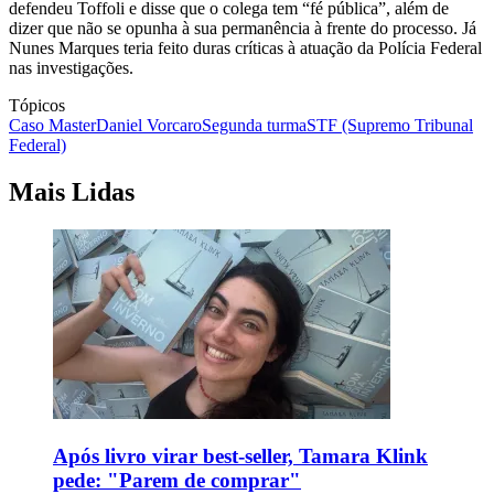
defendeu Toffoli e disse que o colega tem “fé pública”, além de
dizer que não se opunha à sua permanência à frente do processo. Já
Nunes Marques teria feito duras críticas à atuação da Polícia Federal
nas investigações.
Tópicos
Caso Master
Daniel Vorcaro
Segunda turma
STF (Supremo Tribunal
Federal)
Mais Lidas
Após livro virar best-seller, Tamara Klink
pede: "Parem de comprar"