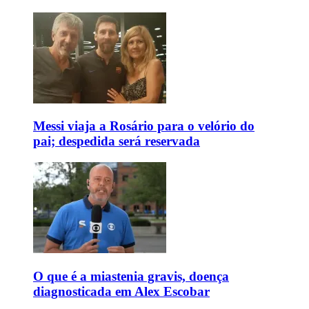
Messi viaja a Rosário para o velório do
pai; despedida será reservada
O que é a miastenia gravis, doença
diagnosticada em Alex Escobar