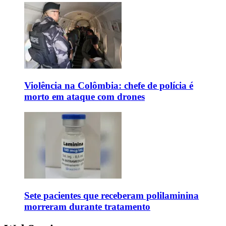
Violência na Colômbia: chefe de polícia é
morto em ataque com drones
Sete pacientes que receberam polilaminina
morreram durante tratamento