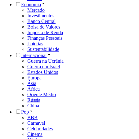
Economia
Mercado
Investimentos
Banco Central
Bolsa de Valores
Imposto de Renda
Finanças Pessoais
Loterias
Sustentabilidade
Internacional
Guerra na Ucrânia
Guerra em Israel
Estados Unidos
Europa
Ásia
África
Oriente Médio
Rússia
China
Pop
BBB
Carnaval
Celebridades
Cinema