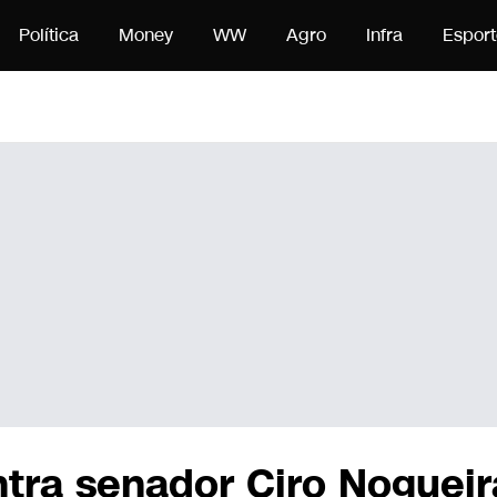
nteúdo
Política
Money
WW
Agro
Infra
Esport
ntra senador Ciro Nogueir