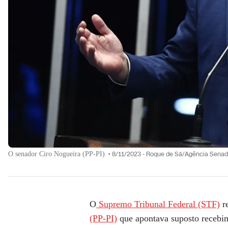
O senador Ciro Nogueira (PP-PI)
•
8/11/2023 - Roque de Sá/Agência Sena
O
Supremo Tribunal Federal (STF)
re
(PP-PI)
que apontava suposto recebim