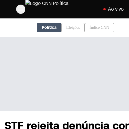
Pular para o co
Ao vivo
Política
Eleições
Índice CNN
STF rejeita denúncia co