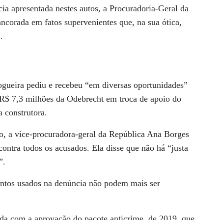
cia apresentada nestes autos, a Procuradoria-Geral da
corada em fatos supervenientes que, na sua ótica,
.
gueira pediu e recebeu “em diversas oportunidades”
R$ 7,3 milhões da Odebrecht em troca de apoio do
a construtora.
, a vice-procuradora-geral da República Ana Borges
contra todos os acusados. Ela disse que não há “justa
”.
ntos usados na denúncia não podem mais ser
da com a aprovação do pacote anticrime, de 2019, que