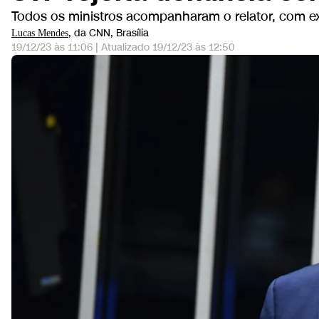
Todos os ministros acompanharam o relator, com e
, da CNN
, Brasília
Lucas Mendes
19/12/23 às 11:06
|
Atualizado
19/12/23 às 12:50