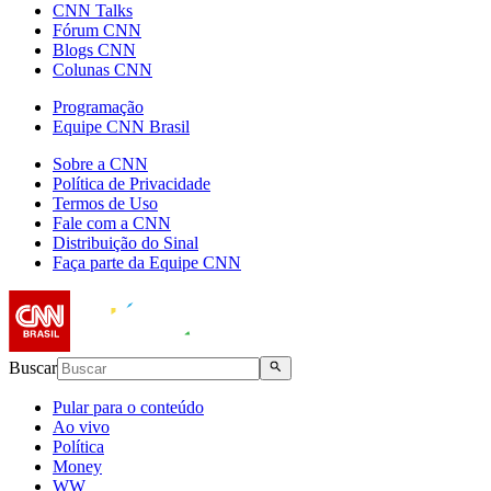
CNN Talks
Fórum CNN
Blogs CNN
Colunas CNN
Programação
Equipe CNN Brasil
Sobre a CNN
Política de Privacidade
Termos de Uso
Fale com a CNN
Distribuição do Sinal
Faça parte da Equipe CNN
Buscar
Pular para o conteúdo
Ao vivo
Política
Money
WW