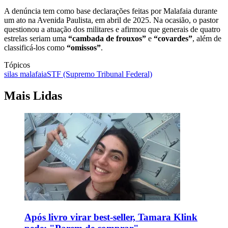
A denúncia tem como base declarações feitas por Malafaia durante
um ato na Avenida Paulista, em abril de 2025. Na ocasião, o pastor
questionou a atuação dos militares e afirmou que generais de quatro
estrelas seriam uma
“cambada de frouxos”
e
“covardes”
, além de
classificá-los como
“omissos”
.
Tópicos
silas malafaia
STF (Supremo Tribunal Federal)
Mais Lidas
Após livro virar best-seller, Tamara Klink