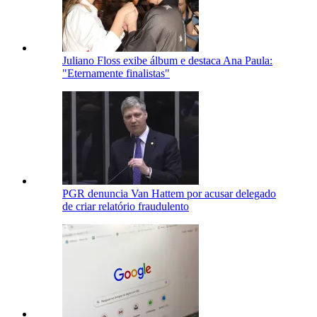
Juliano Floss exibe álbum e destaca Ana Paula:
"Eternamente finalistas"
PGR denuncia Van Hattem por acusar delegado
de criar relatório fraudulento