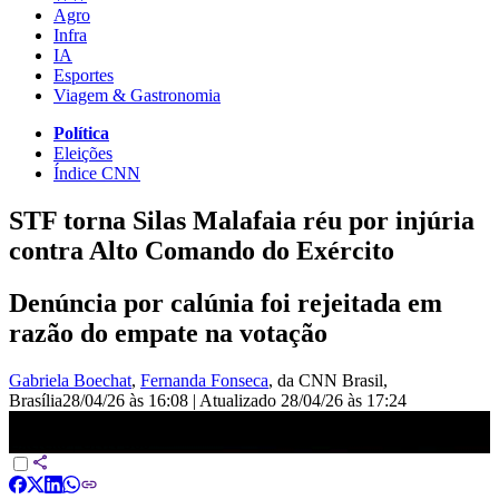
Agro
Infra
IA
Esportes
Viagem & Gastronomia
Política
Eleições
Índice CNN
STF torna Silas Malafaia réu por injúria
contra Alto Comando do Exército
Denúncia por calúnia foi rejeitada em
razão do empate na votação
Gabriela Boechat
,
Fernanda Fonseca
, da CNN Brasil
,
Brasília
28/04/26 às 16:08
|
Atualizado
28/04/26 às 17:24
STF torna Silas Malafaia réu por injúria contra Alto Comando do
Exército | CNN 360°