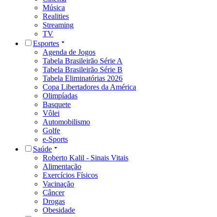
Música
Realities
Streaming
TV
Esportes
Agenda de Jogos
Tabela Brasileirão Série A
Tabela Brasileirão Série B
Tabela Eliminatórias 2026
Copa Libertadores da América
Olimpíadas
Basquete
Vôlei
Automobilismo
Golfe
e-Sports
Saúde
Roberto Kalil - Sinais Vitais
Alimentação
Exercícios Físicos
Vacinação
Câncer
Drogas
Obesidade