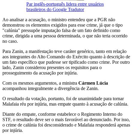
Par inglês-português lidera entre usuários
brasileiros do Google Tradutor
Ao analisar a acusação, o ministro entendeu que a PGR não
demonstrou os elementos exigidos para esse crime, já que o tipo
"calúnia" pressupõe imputação falsa de um fato definido como
crime, dirigida a uma pessoa determinada, o que não teria ocorrido
no caso.
Para Zanin, a manifestação teve caráter genérico, tanto em relação
aos integrantes do Alto Comando do Exército quanto à descrição de
um fato específico que pudesse ser tipificado como crime. Por outro
lado, Zanin considerou presentes os requisitos para o
prosseguimento da acusação por injúria.
Com os mesmos argumentos, a ministra
Cármen Lúcia
acompanhou integralmente a divergência de Zanin.
O resultado da votação, portanto, foi de unanimidade para tornar
Malafaia réu por injúria, mas empate quanto à acusação de calúnia.
Diante do empate, conforme estabelece o Regimento Interno do
STF, o resultado deve ser o mais favorável ao denunciado. Por isso,
o crime de calúnia foi desconsiderado e Malafaia responderá apenas
por injúria.