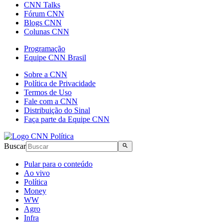
CNN Talks
Fórum CNN
Blogs CNN
Colunas CNN
Programação
Equipe CNN Brasil
Sobre a CNN
Política de Privacidade
Termos de Uso
Fale com a CNN
Distribuição do Sinal
Faça parte da Equipe CNN
Buscar
Pular para o conteúdo
Ao vivo
Política
Money
WW
Agro
Infra