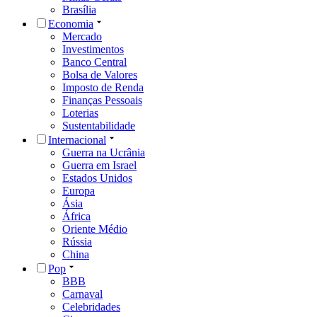
Brasília
Economia
Mercado
Investimentos
Banco Central
Bolsa de Valores
Imposto de Renda
Finanças Pessoais
Loterias
Sustentabilidade
Internacional
Guerra na Ucrânia
Guerra em Israel
Estados Unidos
Europa
Ásia
África
Oriente Médio
Rússia
China
Pop
BBB
Carnaval
Celebridades