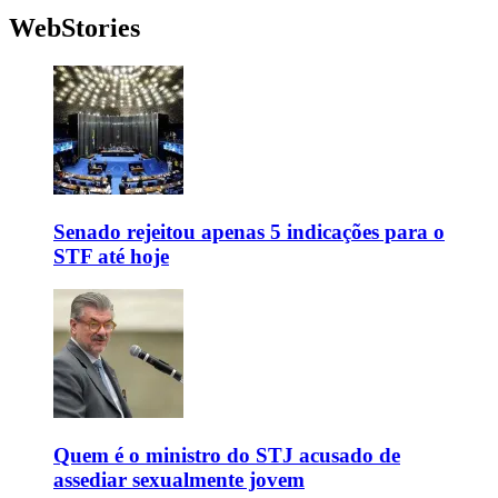
WebStories
Senado rejeitou apenas 5 indicações para o
STF até hoje
Quem é o ministro do STJ acusado de
assediar sexualmente jovem