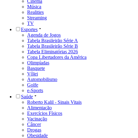
Cinema
Música
Realities
Streaming
TV
Esportes
Agenda de Jogos
Tabela Brasileirão Série A
Tabela Brasileirão Série B
Tabela Eliminatórias 2026
Copa Libertadores da América
Olimpíadas
Basquete
Vôlei
Automobilismo
Golfe
e-Sports
Saúde
Roberto Kalil - Sinais Vitais
Alimentação
Exercícios Físicos
Vacinação
Câncer
Drogas
Obesidade