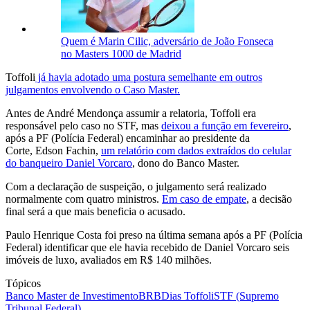
Quem é Marin Cilic, adversário de João Fonseca
no Masters 1000 de Madrid
Toffoli
já havia adotado uma postura semelhante em outros
julgamentos envolvendo o Caso Master.
Antes de André Mendonça assumir a relatoria, Toffoli era
responsável pelo caso no STF, mas
deixou a função em fevereiro
,
após a PF (Polícia Federal) encaminhar ao presidente da
Corte,
Edson Fachin
,
um relatório com dados extraídos do celular
do banqueiro
Daniel Vorcaro
, dono do Banco Master.
Com a declaração de suspeição, o julgamento será realizado
normalmente com quatro ministros.
Em caso de empate
, a decisão
final será a que mais beneficia o acusado.
Paulo Henrique Costa foi preso na última semana após a PF (Polícia
Federal) identificar que ele havia recebido de Daniel Vorcaro seis
imóveis de luxo, avaliados em R$ 140 milhões.
Tópicos
Banco Master de Investimento
BRB
Dias Toffoli
STF (Supremo
Tribunal Federal)