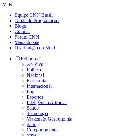
Mais
Equipe CNN Brasil
Grade de Programação
Blogs
Colunas
Fórum CNN
Mapa do site
Distribuição do Sinal
Editorias
Ao Vivo
Política
Nacional
Economia
Internacional
Pop
Esportes
Inteligência Artificial
Saúde
Tecnologia
Viagem & Gastronomia
Auto
Comportamento
Style