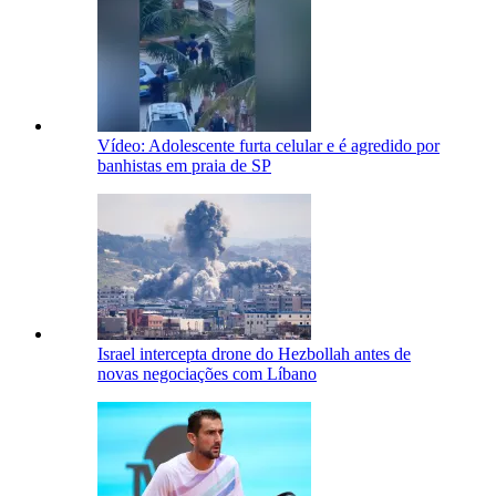
Vídeo: Adolescente furta celular e é agredido por
banhistas em praia de SP
Israel intercepta drone do Hezbollah antes de
novas negociações com Líbano