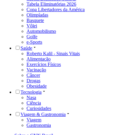
Tabela Eliminatórias 2026
Copa Libertadores da América
Olimpíadas
Basquete
Vôlei
Automobilismo
Golfe
e-Sports
Saúde
Roberto Kalil - Sinais Vitais
Alimentação
Exercícios Físicos
Vacinação
Câncer
Drogas
Obesidade
Tecnologia
Nasa
Ciência
Curiosidades
Viagem & Gastronomia
Viagem
Gastronomia