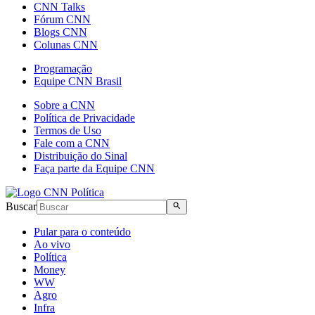
CNN Talks
Fórum CNN
Blogs CNN
Colunas CNN
Programação
Equipe CNN Brasil
Sobre a CNN
Política de Privacidade
Termos de Uso
Fale com a CNN
Distribuição do Sinal
Faça parte da Equipe CNN
Buscar
Pular para o conteúdo
Ao vivo
Política
Money
WW
Agro
Infra