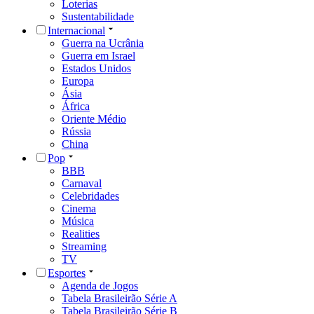
Loterias
Sustentabilidade
Internacional
Guerra na Ucrânia
Guerra em Israel
Estados Unidos
Europa
Ásia
África
Oriente Médio
Rússia
China
Pop
BBB
Carnaval
Celebridades
Cinema
Música
Realities
Streaming
TV
Esportes
Agenda de Jogos
Tabela Brasileirão Série A
Tabela Brasileirão Série B