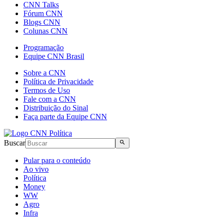
CNN Talks
Fórum CNN
Blogs CNN
Colunas CNN
Programação
Equipe CNN Brasil
Sobre a CNN
Política de Privacidade
Termos de Uso
Fale com a CNN
Distribuição do Sinal
Faça parte da Equipe CNN
Buscar
Pular para o conteúdo
Ao vivo
Política
Money
WW
Agro
Infra