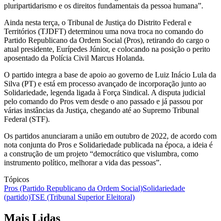
pluripartidarismo e os direitos fundamentais da pessoa humana”.
Ainda nesta terça, o Tribunal de Justiça do Distrito Federal e
Territórios (TJDFT) determinou uma nova troca no comando do
Partido Republicano da Ordem Social (Pros), retirando do cargo o
atual presidente, Eurípedes Júnior, e colocando na posição o perito
aposentado da Polícia Civil Marcus Holanda.
O partido integra a base de apoio ao governo de Luiz Inácio Lula da
Silva (PT) e está em processo avançado de incorporação junto ao
Solidariedade, legenda ligada à Força Sindical. A disputa judicial
pelo comando do Pros vem desde o ano passado e já passou por
várias instâncias da Justiça, chegando até ao Supremo Tribunal
Federal (STF).
Os partidos anunciaram a união em outubro de 2022, de acordo com
nota conjunta do Pros e Solidariedade publicada na época, a ideia é
a construção de um projeto “democrático que vislumbra, como
instrumento político, melhorar a vida das pessoas”.
Tópicos
Pros (Partido Republicano da Ordem Social)
Solidariedade
(partido)
TSE (Tribunal Superior Eleitoral)
Mais Lidas