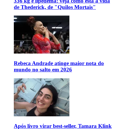
336 kg e lipedema: veja como está a vida
de Thederick, de "Quilos Mortais"
Rebeca Andrade atinge maior nota do
mundo no salto em 2026
Após livro virar best-seller, Tamara Klink