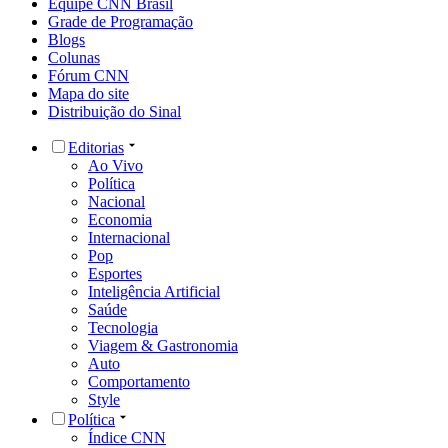
Equipe CNN Brasil
Grade de Programação
Blogs
Colunas
Fórum CNN
Mapa do site
Distribuição do Sinal
Editorias
Ao Vivo
Política
Nacional
Economia
Internacional
Pop
Esportes
Inteligência Artificial
Saúde
Tecnologia
Viagem & Gastronomia
Auto
Comportamento
Style
Política
Índice CNN