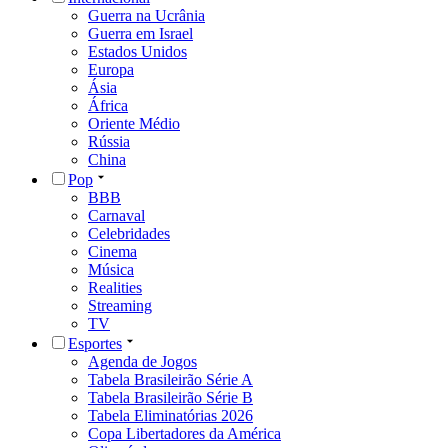
Guerra na Ucrânia
Guerra em Israel
Estados Unidos
Europa
Ásia
África
Oriente Médio
Rússia
China
Pop
BBB
Carnaval
Celebridades
Cinema
Música
Realities
Streaming
TV
Esportes
Agenda de Jogos
Tabela Brasileirão Série A
Tabela Brasileirão Série B
Tabela Eliminatórias 2026
Copa Libertadores da América