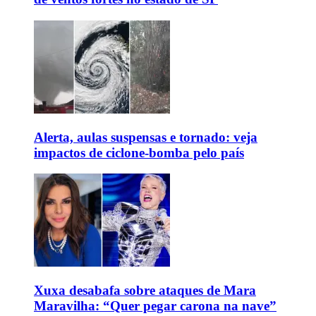
Alerta, aulas suspensas e tornado: veja
impactos de ciclone-bomba pelo país
Xuxa desabafa sobre ataques de Mara
Maravilha: “Quer pegar carona na nave”