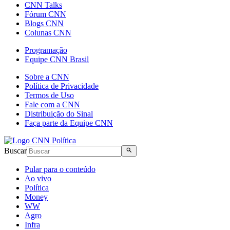
CNN Talks
Fórum CNN
Blogs CNN
Colunas CNN
Programação
Equipe CNN Brasil
Sobre a CNN
Política de Privacidade
Termos de Uso
Fale com a CNN
Distribuição do Sinal
Faça parte da Equipe CNN
Buscar
Pular para o conteúdo
Ao vivo
Política
Money
WW
Agro
Infra