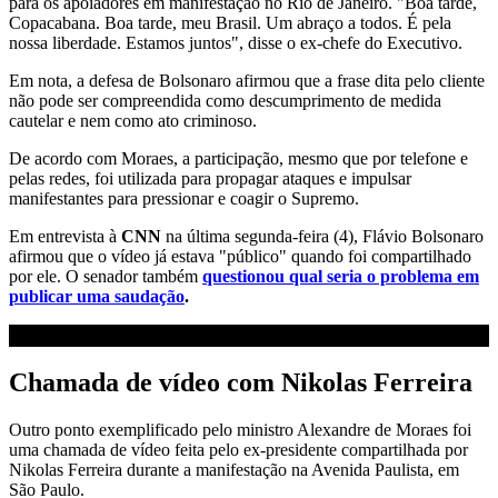
para os apoiadores em manifestação no Rio de Janeiro. "Boa tarde,
Copacabana. Boa tarde, meu Brasil. Um abraço a todos. É pela
nossa liberdade. Estamos juntos", disse o ex-chefe do Executivo.
Em nota, a defesa de Bolsonaro afirmou que a frase dita pelo cliente
não pode ser compreendida como descumprimento de medida
cautelar e nem como ato criminoso.
De acordo com Moraes, a participação, mesmo que por telefone e
pelas redes, foi utilizada para propagar ataques e impulsar
manifestantes para pressionar e coagir o Supremo.
Em entrevista à
CNN
na última segunda-feira (4), Flávio Bolsonaro
afirmou que o vídeo já estava "público" quando foi compartilhado
por ele. O senador também
questionou qual seria o problema em
publicar uma saudação
.
Chamada de vídeo com Nikolas Ferreira
Outro ponto exemplificado pelo ministro Alexandre de Moraes foi
uma chamada de vídeo feita pelo ex-presidente compartilhada por
Nikolas Ferreira durante a manifestação na Avenida Paulista, em
São Paulo.