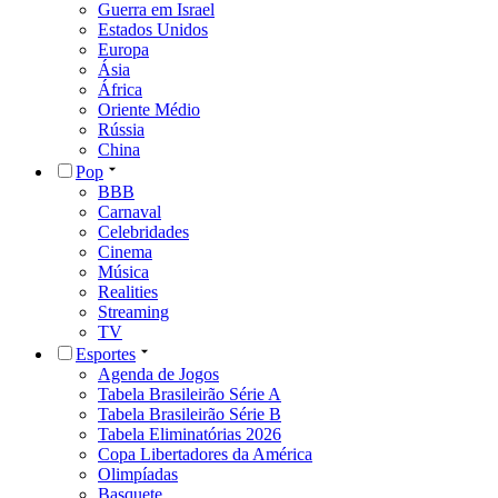
Guerra em Israel
Estados Unidos
Europa
Ásia
África
Oriente Médio
Rússia
China
Pop
BBB
Carnaval
Celebridades
Cinema
Música
Realities
Streaming
TV
Esportes
Agenda de Jogos
Tabela Brasileirão Série A
Tabela Brasileirão Série B
Tabela Eliminatórias 2026
Copa Libertadores da América
Olimpíadas
Basquete