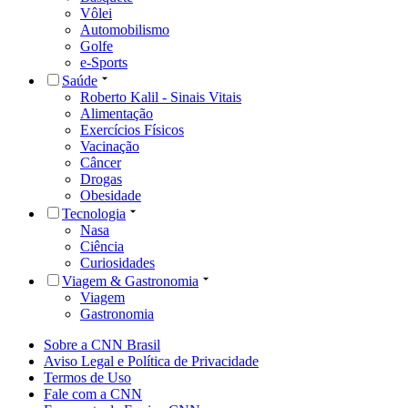
Vôlei
Automobilismo
Golfe
e-Sports
Saúde
Roberto Kalil - Sinais Vitais
Alimentação
Exercícios Físicos
Vacinação
Câncer
Drogas
Obesidade
Tecnologia
Nasa
Ciência
Curiosidades
Viagem & Gastronomia
Viagem
Gastronomia
Sobre a CNN Brasil
Aviso Legal e Política de Privacidade
Termos de Uso
Fale com a CNN