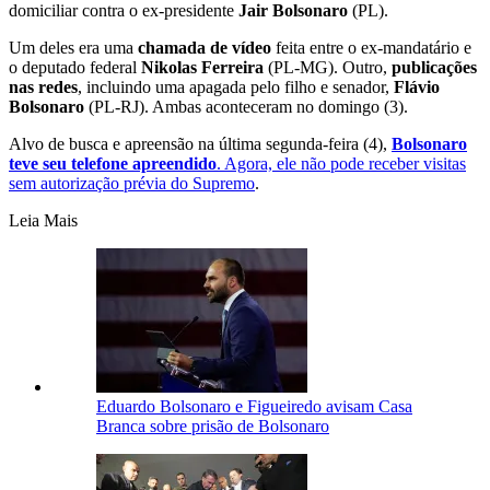
domiciliar contra o ex-presidente
Jair Bolsonaro
(PL).
Um deles era uma
chamada de vídeo
feita entre o ex-mandatário e
o deputado federal
Nikolas Ferreira
(PL-MG). Outro,
publicações
nas redes
, incluindo uma apagada pelo filho e senador,
Flávio
Bolsonaro
(PL-RJ). Ambas aconteceram no domingo (3).
Alvo de busca e apreensão na última segunda-feira (4),
Bolsonaro
teve seu telefone apreendido
. Agora, ele não pode receber visitas
sem autorização prévia do Supremo
.
Leia Mais
Eduardo Bolsonaro e Figueiredo avisam Casa
Branca sobre prisão de Bolsonaro