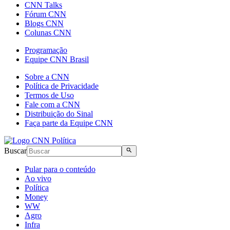
CNN Talks
Fórum CNN
Blogs CNN
Colunas CNN
Programação
Equipe CNN Brasil
Sobre a CNN
Política de Privacidade
Termos de Uso
Fale com a CNN
Distribuição do Sinal
Faça parte da Equipe CNN
Buscar
Pular para o conteúdo
Ao vivo
Política
Money
WW
Agro
Infra