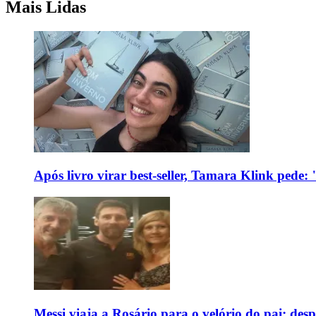
Mais Lidas
Após livro virar best-seller, Tamara Klink pede
Messi viaja a Rosário para o velório do pai; des