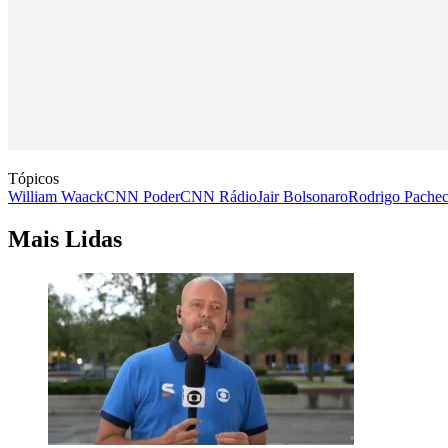
Tópicos
William Waack
CNN Poder
CNN Rádio
Jair Bolsonaro
Rodrigo Pache
Mais Lidas