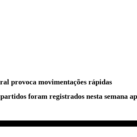
oral provoca movimentações rápidas
partidos foram registrados nesta semana ap
ções | CNN PODER #186 | CNN RÁDIO