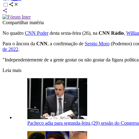
Compartilhar matéria
No quadro
CNN Poder
desta sexta-feira (26), na
CNN Rádio
,
Willi
Para o âncora da
CNN
, a confirmação de
Sergio Moro
(Podemos) como
de 2022
.
"Independentemente de a gente gostar ou não gostar da figura polít
Leia mais
Pacheco adia para segunda-feira (29) sessão do Congress