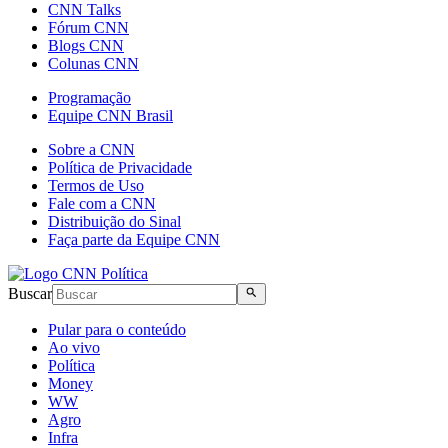
CNN Talks
Fórum CNN
Blogs CNN
Colunas CNN
Programação
Equipe CNN Brasil
Sobre a CNN
Política de Privacidade
Termos de Uso
Fale com a CNN
Distribuição do Sinal
Faça parte da Equipe CNN
Buscar
Pular para o conteúdo
Ao vivo
Política
Money
WW
Agro
Infra