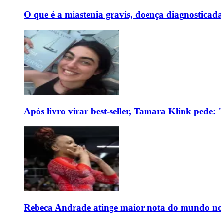
O que é a miastenia gravis, doença diagnostica
Após livro virar best-seller, Tamara Klink pede
Rebeca Andrade atinge maior nota do mundo no