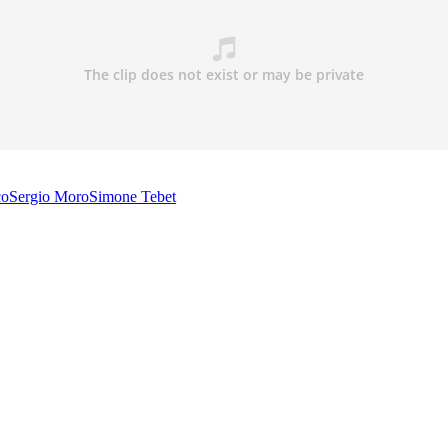
co
Sergio Moro
Simone Tebet