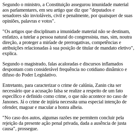
Segundo o ministro, a Constituição assegurou imunidade material
aos parlamentares, em seu artigo que diz que "deputados e
senadores são invioláveis, civil e penalmente, por quaisquer de suas
opiniões, palavras e votos".
"Os artigos que disciplinam a imunidade material não se destinam,
enfatizo, a tutelar a pessoa natural do congressista, mas, sim, noutra
direção, a proteger a miríade de prerrogativas, competências e
atribuições relacionadas à sua posição de titular de mandato eletivo",
explica.
Segundo o magistrado, falas acaloradas e discursos inflamados
despontam com considerável frequência no cotidiano dinâmico e
difuso do Poder Legislativo.
Entretanto, para caracterizar o crime de calúnia, Zanin cita ser
necessário que a acusação falsa se realize a respeito de um fato
específico e definido como crime, o que não acontece no caso de
Janones. Já o crime de injúria necessita uma especial intenção de
ofender, magoar e macular a honra alheia.
"No caso dos autos, algumas razões me permitem concluir pela
rejeição da presente ação penal privada, dada a ausência de justa
causa", prossegue.