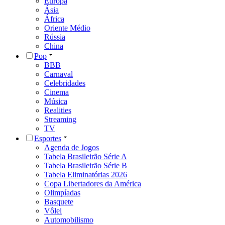
Europa
Ásia
África
Oriente Médio
Rússia
China
Pop
BBB
Carnaval
Celebridades
Cinema
Música
Realities
Streaming
TV
Esportes
Agenda de Jogos
Tabela Brasileirão Série A
Tabela Brasileirão Série B
Tabela Eliminatórias 2026
Copa Libertadores da América
Olimpíadas
Basquete
Vôlei
Automobilismo