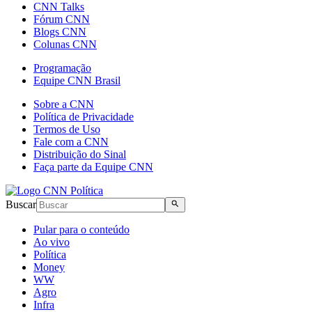
CNN Talks
Fórum CNN
Blogs CNN
Colunas CNN
Programação
Equipe CNN Brasil
Sobre a CNN
Política de Privacidade
Termos de Uso
Fale com a CNN
Distribuição do Sinal
Faça parte da Equipe CNN
Buscar
Pular para o conteúdo
Ao vivo
Política
Money
WW
Agro
Infra