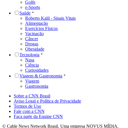
Golfe
e-Sports
Saúde
Roberto Kalil - Sinais Vitais
Alimentação
Exercícios Físicos
Vacinação
Câncer
Drogas
Obesidade
Tecnologia
Nasa
Ciência
Curiosidades
Viagem & Gastronomia
Viagem
Gastronomia
Sobre a CNN Brasil
Aviso Legal e Política de Privacidade
Termos de Uso
Fale com a CNN
Faça parte da Equipe CNN
© Cable News Network Brasil. Uma empresa NOVUS MÍDIA.