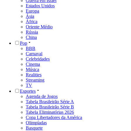
Guerra em Israel
Estados Unidos
Europa
Ásia
África
Oriente Médio
Rússia
China
Pop
BBB
Carnaval
Celebridades
Cinema
Música
Realities
Streaming
TV
Esportes
Agenda de Jogos
Tabela Brasileirão Série A
Tabela Brasileirão Série B
Tabela Eliminatórias 2026
Copa Libertadores da América
Olimpíadas
Basquete