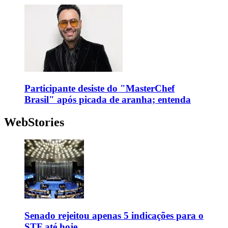
Participante desiste do "MasterChef
Brasil" após picada de aranha; entenda
WebStories
Senado rejeitou apenas 5 indicações para o
STF até hoje