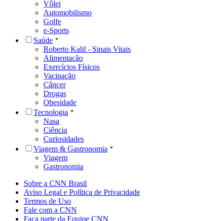
Vôlei
Automobilismo
Golfe
e-Sports
Saúde
Roberto Kalil - Sinais Vitais
Alimentação
Exercícios Físicos
Vacinação
Câncer
Drogas
Obesidade
Tecnologia
Nasa
Ciência
Curiosidades
Viagem & Gastronomia
Viagem
Gastronomia
Sobre a CNN Brasil
Aviso Legal e Política de Privacidade
Termos de Uso
Fale com a CNN
Faça parte da Equipe CNN