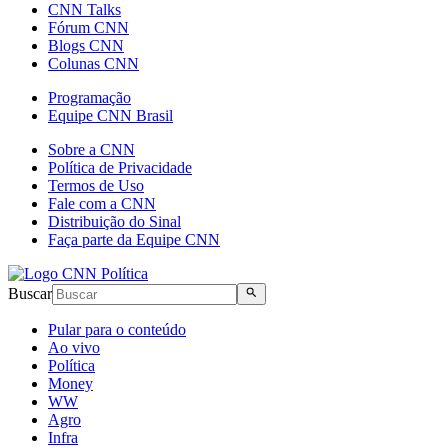
CNN Talks
Fórum CNN
Blogs CNN
Colunas CNN
Programação
Equipe CNN Brasil
Sobre a CNN
Política de Privacidade
Termos de Uso
Fale com a CNN
Distribuição do Sinal
Faça parte da Equipe CNN
Buscar
Pular para o conteúdo
Ao vivo
Política
Money
WW
Agro
Infra