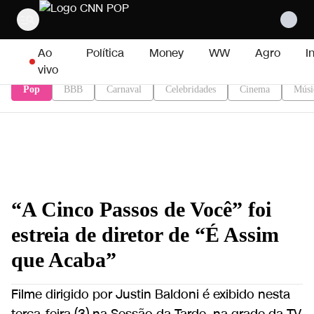
Pular para o conteúdo
Ao
Política
Money
WW
Agro
I
vivo
Pop
BBB
Carnaval
Celebridades
Cinema
Músi
“A Cinco Passos de Você” foi
estreia de diretor de “É Assim
que Acaba”
Filme dirigido por Justin Baldoni é exibido nesta