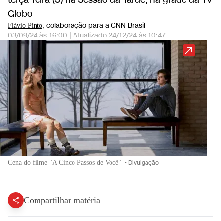
terça-feira (3) na Sessão da Tarde, na grade da TV
Globo
, colaboração para a CNN Brasil
Flávio Pinto
03/09/24 às 16:00
|
Atualizado
24/12/24 às 10:47
Cena do filme "A Cinco Passos de Você"
•
Divulgação
Compartilhar matéria