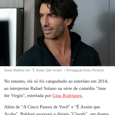
Justin Baldoni em "É Assim Que Acaba" • Divulgação/Sony Pictures
No entanto, ele só foi catapultado ao estrelato em 2014,
ao interpretar Rafael Solano na série de comédia "
Jane
the Virgin
", estrelada por
Gina Rodriguez
.
Além de "A Cinco Passos de Você" e "É Assim que
Acaba", Baldoni escreveu e dirigiu "Clouds", um drama