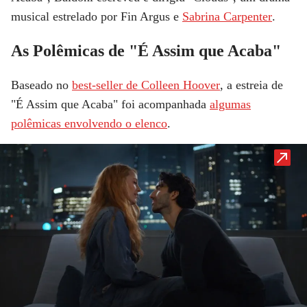
musical estrelado por
Fin Argus
e
Sabrina Carpenter
.
As Polêmicas de "É Assim que Acaba"
Baseado no
best-seller de
Colleen Hoover
, a estreia de
"É Assim que Acaba" foi acompanhada
algumas
polêmicas envolvendo o elenco
.