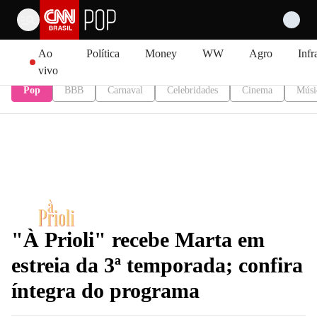
Pular para o conteúdo
Ao
Política
Money
WW
Agro
Infr
vivo
Pop
BBB
Carnaval
Celebridades
Cinema
Músi
"À Prioli" recebe Marta em
estreia da 3ª temporada; confira
íntegra do programa