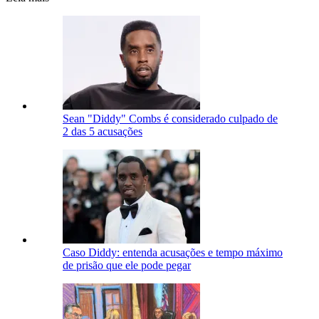
Sean "Diddy" Combs é considerado culpado de
2 das 5 acusações
Caso Diddy: entenda acusações e tempo máximo
de prisão que ele pode pegar