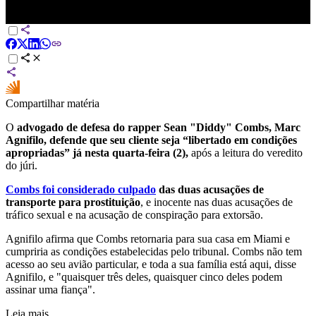
P. Diddy é considerado culpado de duas das cinco acusações | LIVE
CNN
Compartilhar matéria
O
advogado de defesa do rapper Sean "Diddy" Combs, Marc
Agnifilo, defende que seu cliente seja “libertado em condições
apropriadas” já nesta quarta-feira (2),
após a leitura do veredito
do júri.
Combs foi considerado culpado
das duas acusações de
transporte para prostituição
, e inocente nas duas acusações de
tráfico sexual e na acusação de conspiração para extorsão.
Agnifilo afirma que Combs retornaria para sua casa em Miami e
cumpriria as condições estabelecidas pelo tribunal. Combs não tem
acesso ao seu avião particular, e toda a sua família está aqui, disse
Agnifilo, e "quaisquer três deles, quaisquer cinco deles podem
assinar uma fiança".
Leia mais