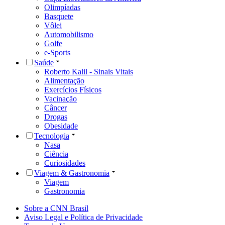
Olimpíadas
Basquete
Vôlei
Automobilismo
Golfe
e-Sports
Saúde
Roberto Kalil - Sinais Vitais
Alimentação
Exercícios Físicos
Vacinação
Câncer
Drogas
Obesidade
Tecnologia
Nasa
Ciência
Curiosidades
Viagem & Gastronomia
Viagem
Gastronomia
Sobre a CNN Brasil
Aviso Legal e Política de Privacidade