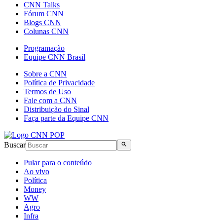
CNN Talks
Fórum CNN
Blogs CNN
Colunas CNN
Programação
Equipe CNN Brasil
Sobre a CNN
Política de Privacidade
Termos de Uso
Fale com a CNN
Distribuição do Sinal
Faça parte da Equipe CNN
Buscar
Pular para o conteúdo
Ao vivo
Política
Money
WW
Agro
Infra