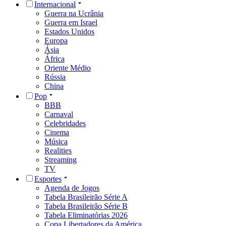
Internacional
Guerra na Ucrânia
Guerra em Israel
Estados Unidos
Europa
Ásia
África
Oriente Médio
Rússia
China
Pop
BBB
Carnaval
Celebridades
Cinema
Música
Realities
Streaming
TV
Esportes
Agenda de Jogos
Tabela Brasileirão Série A
Tabela Brasileirão Série B
Tabela Eliminatórias 2026
Copa Libertadores da América