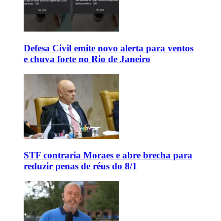
Defesa Civil emite novo alerta para ventos
e chuva forte no Rio de Janeiro
STF contraria Moraes e abre brecha para
reduzir penas de réus do 8/1