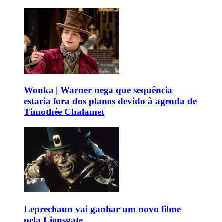
Wonka | Warner nega que sequência
estaria fora dos planos devido à agenda de
Timothée Chalamet
Leprechaun vai ganhar um novo filme
pela Lionsgate