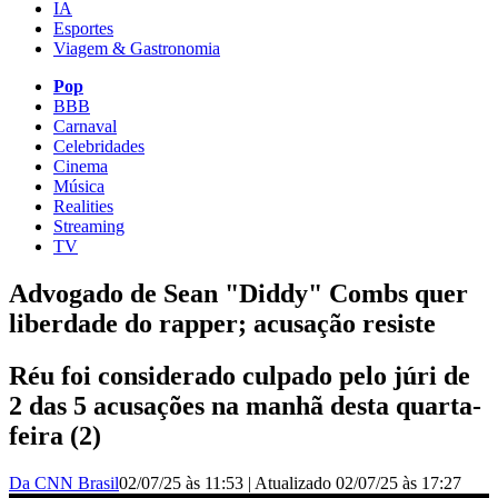
IA
Esportes
Viagem & Gastronomia
Pop
BBB
Carnaval
Celebridades
Cinema
Música
Realities
Streaming
TV
Advogado de Sean "Diddy" Combs quer
liberdade do rapper; acusação resiste
Réu foi considerado culpado pelo júri de
2 das 5 acusações na manhã desta quarta-
feira (2)
Da CNN Brasil
02/07/25 às 11:53
|
Atualizado
02/07/25 às 17:27