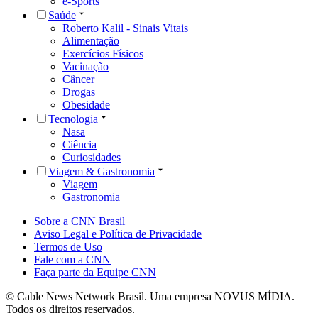
e-Sports
Saúde
Roberto Kalil - Sinais Vitais
Alimentação
Exercícios Físicos
Vacinação
Câncer
Drogas
Obesidade
Tecnologia
Nasa
Ciência
Curiosidades
Viagem & Gastronomia
Viagem
Gastronomia
Sobre a CNN Brasil
Aviso Legal e Política de Privacidade
Termos de Uso
Fale com a CNN
Faça parte da Equipe CNN
© Cable News Network Brasil. Uma empresa NOVUS MÍDIA.
Todos os direitos reservados.