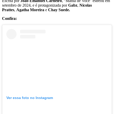
Escrita por
João Emanuel Carneiro
, “Mania de Você” estreou em
setembro de 2024, e é protagonizada por
Gabz
,
Nicolas
Prattes
,
Agatha Moreira
e
Chay Suede.
Confira:
Ver essa foto no Instagram