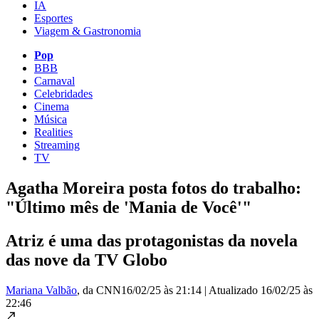
IA
Esportes
Viagem & Gastronomia
Pop
BBB
Carnaval
Celebridades
Cinema
Música
Realities
Streaming
TV
Agatha Moreira posta fotos do trabalho:
"Último mês de 'Mania de Você'"
Atriz é uma das protagonistas da novela
das nove da TV Globo
Mariana Valbão
, da CNN
16/02/25 às 21:14
|
Atualizado
16/02/25 às
22:46