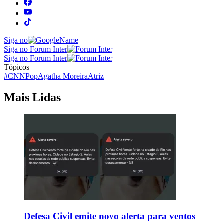
Siga no
Siga no Forum Inter
Siga no Forum Inter
Tópicos
#CNNPop
Agatha Moreira
Atriz
Mais Lidas
Defesa Civil emite novo alerta para ventos