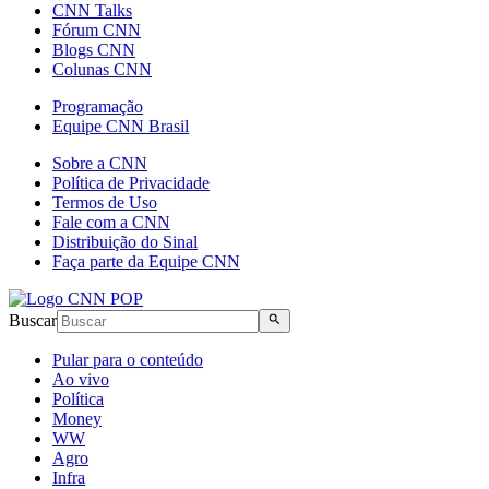
CNN Talks
Fórum CNN
Blogs CNN
Colunas CNN
Programação
Equipe CNN Brasil
Sobre a CNN
Política de Privacidade
Termos de Uso
Fale com a CNN
Distribuição do Sinal
Faça parte da Equipe CNN
Buscar
Pular para o conteúdo
Ao vivo
Política
Money
WW
Agro
Infra