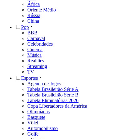
África
Oriente Médio
Rússia
China
Pop
BBB
Carnaval
Celebridades
Cinema
Música
Realities
Streaming
TV
Esportes
Agenda de Jogos
Tabela Brasileirão Série A
Tabela Brasileirão Série B
Tabela Eliminatórias 2026
Copa Libertadores da América
Olimpíadas
Basquete
Vôlei
Automobilismo
Golfe