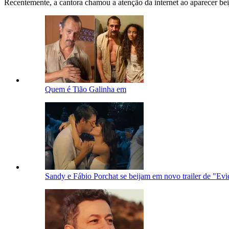
Recentemente, a cantora chamou a atenção da internet ao aparecer be
Quem é Tião Galinha em
Sandy e Fábio Porchat se beijam em novo trailer de "Ev