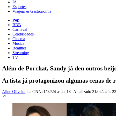
IA
Esportes
Viagem & Gastronomia
Pop
BBB
Carnaval
Celebridades
Cinema
Música
Realities
Streaming
TV
Além de Porchat, Sandy já deu outros beij
Artista já protagonizou algumas cenas de 
Aline Oliveira
, da CNN
21/02/24 às 22:18
|
Atualizado
21/02/24 às 2