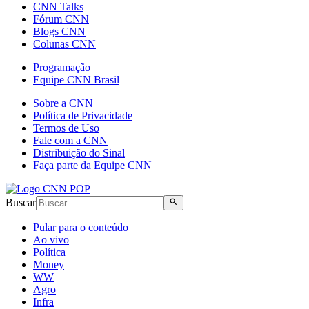
CNN Talks
Fórum CNN
Blogs CNN
Colunas CNN
Programação
Equipe CNN Brasil
Sobre a CNN
Política de Privacidade
Termos de Uso
Fale com a CNN
Distribuição do Sinal
Faça parte da Equipe CNN
Buscar
Pular para o conteúdo
Ao vivo
Política
Money
WW
Agro
Infra