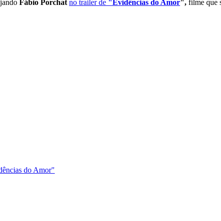
ijando
Fábio Porchat
no trailer de
"Evidências do Amor
",
filme que s
idências do Amor"