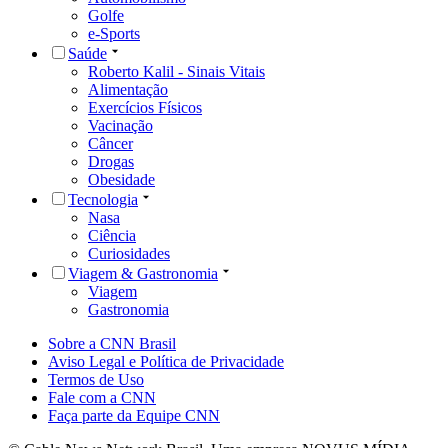
Golfe
e-Sports
Saúde
Roberto Kalil - Sinais Vitais
Alimentação
Exercícios Físicos
Vacinação
Câncer
Drogas
Obesidade
Tecnologia
Nasa
Ciência
Curiosidades
Viagem & Gastronomia
Viagem
Gastronomia
Sobre a CNN Brasil
Aviso Legal e Política de Privacidade
Termos de Uso
Fale com a CNN
Faça parte da Equipe CNN