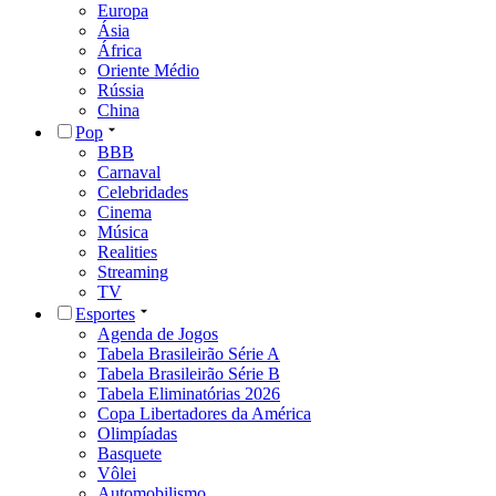
Europa
Ásia
África
Oriente Médio
Rússia
China
Pop
BBB
Carnaval
Celebridades
Cinema
Música
Realities
Streaming
TV
Esportes
Agenda de Jogos
Tabela Brasileirão Série A
Tabela Brasileirão Série B
Tabela Eliminatórias 2026
Copa Libertadores da América
Olimpíadas
Basquete
Vôlei
Automobilismo