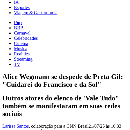
IA
Esportes
Viagem & Gastronomia
Pop
BBB
Carnaval
Celebridades
Cinema
Música
Realities
Streaming
TV
Alice Wegmann se despede de Preta Gil:
"Cuidarei do Francisco e da Sol"
Outros atores do elenco de 'Vale Tudo"
também se manifestaram em suas redes
sociais
Larissa Santos
, colaboração para a CNN Brasil
21/07/25 às 10:33
|