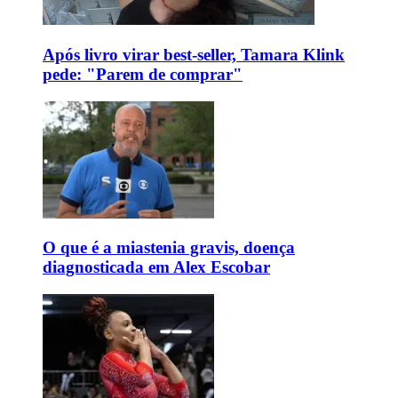
Após livro virar best-seller, Tamara Klink
pede: "Parem de comprar"
O que é a miastenia gravis, doença
diagnosticada em Alex Escobar