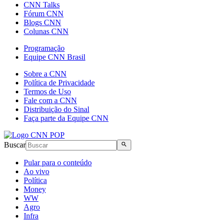
CNN Talks
Fórum CNN
Blogs CNN
Colunas CNN
Programação
Equipe CNN Brasil
Sobre a CNN
Política de Privacidade
Termos de Uso
Fale com a CNN
Distribuição do Sinal
Faça parte da Equipe CNN
Buscar
Pular para o conteúdo
Ao vivo
Política
Money
WW
Agro
Infra