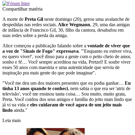
Compartilhar matéria
A morte de
Preta Gil
neste domingo (20), gerou uma avalanche de
despedidas nas redes sociais.
Alice Wegmann
, 29, uma das amigas
de infância de Francisco Gil, 30, filho da cantora, desabafou em
suas redes sobre a perda da amiga.
Alice começou a publicação falando sobre a
vontade de viver que
a voz de "Sinais de Fogo" expressava
. "'Enquanto eu estiver viva,
eu quero viver!', você disso para a gente com o peito cheio de amor,
sonho e fé… Você sempre acreditou na vida, Pretzel! E soube viver
esses 50 anos com maestria e uma autenticidade que serviu de
inspiração pra mais gente do que pode imaginar".
"Você me deu um dos maiores presentes que eu podia ganhar…
Eu
tinha 13 anos quando te conheci
, nem sabia o que era ser 'atriz de
televisão', você me ensinou tanta coisa… Sou muito, muito grata,
Preta. Você cuidou dos seus amigos e família do jeito mais lindo que
já vi na vida e
eles cuidaram de você agora de um jeito mais
lindo
ainda."
Leia mais