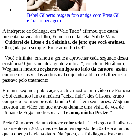
Bebel Gilberto resgata foto antiga com Preta Gil
e faz homenagem
A intérprete de Solange, em "Vale Tudo" afirmou que estará
presenta na vida do filho, Francisco e da neta, Sol de Maria:
"
Cuidarei do Litos e da Solzinha, do jeito que você ensinou
.
Obrigada para sempre! Eu te amo, Pretzel".
"Você é infinita, ensinou a gente a aproveitar cada segundo dessa
existência! Que saudade a gente vai ficar", concluiu. No álbum,
Wegmann mostrou
registros antigos ao lado da cantora
, assim
como em suas visitas ao hospital enquanto a filha de GIlberto Gil
passava pelo tratamento.
Em uma segunda publicação, a atriz mostrou um vídeo de Franciso
e Sol cantando junto a música "deixa fluir", dos Gilsons, grupo
composto por membros da família Gil. Já em seu stories, Wegmann
mostrou um vídeo em que gravou durante uma visita da voz de
"Sinais de Fogo" no hospital:
"Te amo, minha Pretzel"
.
Preta Gil morreu de um
câncer colorretal
. Ela chegou a finalizar o
tratamento em 2023, mas declarou em agosto de 2024 ela anunciou
que a doença havia voltado. Na época, ela foi diagnostica com