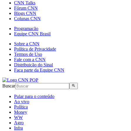
CNN Talks
Fórum CNN
Blogs CNN
Colunas CNN
Programação
Equipe CNN Brasil
Sobre a CNN
Política de Privacidade
Termos de Uso
Fale com a CNN
Distribuição do Sinal
Faça parte da Equipe CNN
Buscar
Pular para o conteúdo
Ao vivo
Política
Money
WW
Agro
Infra