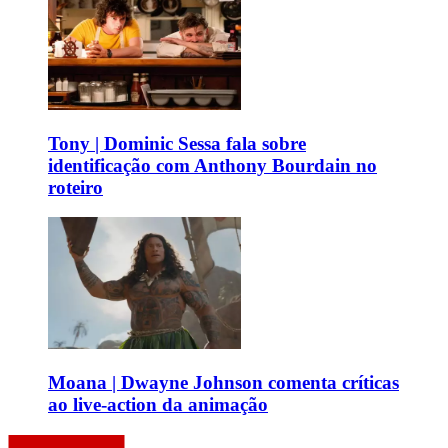
Tony | Dominic Sessa fala sobre
identificação com Anthony Bourdain no
roteiro
Moana | Dwayne Johnson comenta críticas
ao live-action da animação