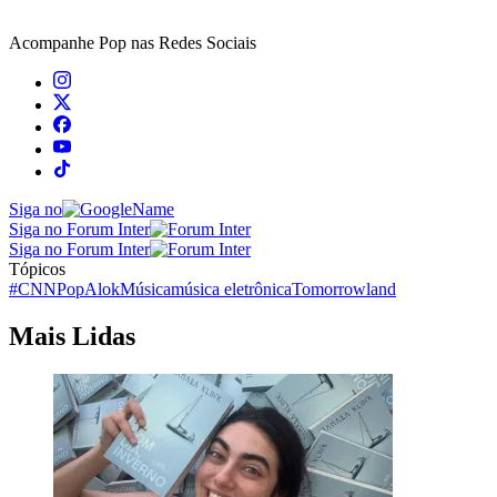
Acompanhe
Pop
nas Redes Sociais
Siga no
Siga no Forum Inter
Siga no Forum Inter
Tópicos
#CNNPop
Alok
Música
música eletrônica
Tomorrowland
Mais Lidas