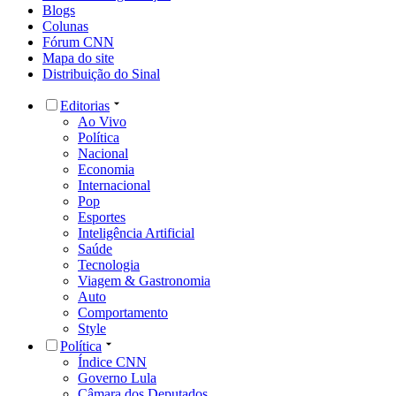
Blogs
Colunas
Fórum CNN
Mapa do site
Distribuição do Sinal
Editorias
Ao Vivo
Política
Nacional
Economia
Internacional
Pop
Esportes
Inteligência Artificial
Saúde
Tecnologia
Viagem & Gastronomia
Auto
Comportamento
Style
Política
Índice CNN
Governo Lula
Câmara dos Deputados