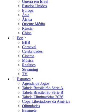
Guerra em Israel
Estados Unidos
Europa
Ásia
África
Oriente Médio
Rússia
China
Pop
BBB
Carnaval
Celebridades
Cinema
Música
Realities
Streaming
TV
Esportes
Agenda de Jogos
Tabela Brasileirão Série A
Tabela Brasileirão Série B
Tabela Eliminatórias 2026
Copa Libertadores da América
Olimpíadas
Basquete