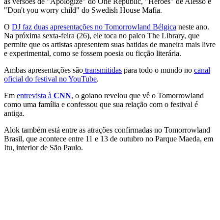
as versões de "Apologize" do One Republic, "Heroes" de Alesso e
"Don't you worry child" do Swedish House Mafia.
O
DJ faz duas apresentações no Tomorrowland Bélgica
neste ano.
Na próxima sexta-feira (26), ele toca no palco The Library, que
permite que os artistas apresentem suas batidas de maneira mais livre
e experimental, como se fossem poesia ou ficção literária.
Ambas apresentações são
transmitidas
para todo o mundo no
canal
oficial do festival no YouTube
.
Em
entrevista à
CNN
, o goiano revelou que vê o Tomorrowland
como uma família e confessou que sua relação com o festival é
antiga.
Alok também está entre as atrações confirmadas no Tomorrowland
Brasil, que acontece entre 11 e 13 de outubro no Parque Maeda, em
Itu, interior de São Paulo.