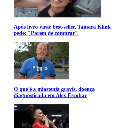
Após livro virar best-seller, Tamara Klink
pede: "Parem de comprar"
O que é a miastenia gravis, doença
diagnosticada em Alex Escobar