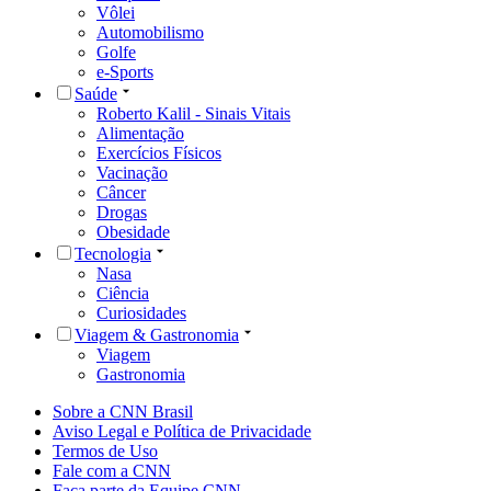
Vôlei
Automobilismo
Golfe
e-Sports
Saúde
Roberto Kalil - Sinais Vitais
Alimentação
Exercícios Físicos
Vacinação
Câncer
Drogas
Obesidade
Tecnologia
Nasa
Ciência
Curiosidades
Viagem & Gastronomia
Viagem
Gastronomia
Sobre a CNN Brasil
Aviso Legal e Política de Privacidade
Termos de Uso
Fale com a CNN
Faça parte da Equipe CNN